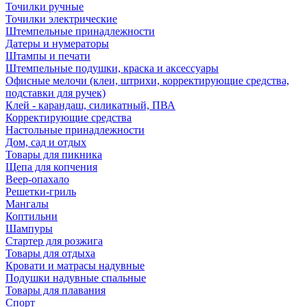
Точилки ручные
Точилки электрические
Штемпельные принадлежности
Датеры и нумераторы
Штампы и печати
Штемпельные подушки, краска и аксессуары
Офисные мелочи (клеи, штрихи, корректирующие средства,
подставки для ручек)
Клей - карандаш, силикатный, ПВА
Корректирующие средства
Настольные принадлежности
Дом, сад и отдых
Товары для пикника
Щепа для копчения
Веер-опахало
Решетки-гриль
Мангалы
Коптильни
Шампуры
Стартер для розжига
Товары для отдыха
Кровати и матрасы надувные
Подушки надувные спальные
Товары для плавания
Спорт