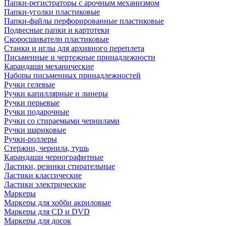
Папки-регистраторы с арочным механизмом
Папки-уголки пластиковые
Папки-файлы перфорированные пластиковые
Подвесные папки и картотеки
Скоросшиватели пластиковые
Станки и иглы для архивного переплета
Письменные и чертежные принадлежности
Карандаши механические
Наборы письменных принадлежностей
Ручки гелевые
Ручки капиллярные и линеры
Ручки перьевые
Ручки подарочные
Ручки со стираемыми чернилами
Ручки шариковые
Ручки-роллеры
Стержни, чернила, тушь
Карандаши чернографитные
Ластики, резинки стирательные
Ластики классические
Ластики электрические
Маркеры
Маркеры для хобби акриловые
Маркеры для CD и DVD
Маркеры для досок