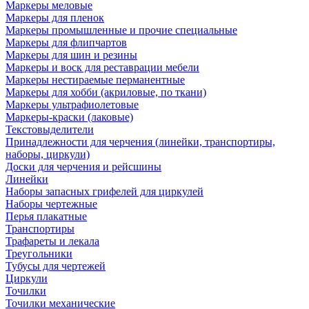
Маркеры меловые
Маркеры для пленок
Маркеры промышленные и прочие специальные
Маркеры для флипчартов
Маркеры для шин и резины
Маркеры и воск для реставрации мебели
Маркеры нестираемые перманентные
Маркеры для хобби (акриловые, по ткани)
Маркеры ультрафиолетовые
Маркеры-краски (лаковые)
Текстовыделители
Принадлежности для черчения (линейки, транспортиры,
наборы, циркули)
Доски для черчения и рейсшины
Линейки
Наборы запасных грифелей для циркулей
Наборы чертежные
Перья плакатные
Транспортиры
Трафареты и лекала
Треугольники
Тубусы для чертежей
Циркули
Точилки
Точилки механические