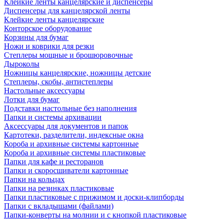
Клейкие ленты канцелярские и диспенсеры
Диспенсеры для канцелярской ленты
Клейкие ленты канцелярские
Конторское оборудование
Корзины для бумаг
Ножи и коврики для резки
Степлеры мощные и брошюровочные
Дыроколы
Ножницы канцелярские, ножницы детские
Степлеры, скобы, антистеплеры
Настольные аксессуары
Лотки для бумаг
Подставки настольные без наполнения
Папки и системы архивации
Аксессуары для документов и папок
Картотеки, разделители, индексные окна
Короба и архивные системы картонные
Короба и архивные системы пластиковые
Папки для кафе и ресторанов
Папки и скоросшиватели картонные
Папки на кольцах
Папки на резинках пластиковые
Папки пластиковые с прижимом и доски-клипборды
Папки с вкладышами (файлами)
Папки-конверты на молнии и с кнопкой пластиковые