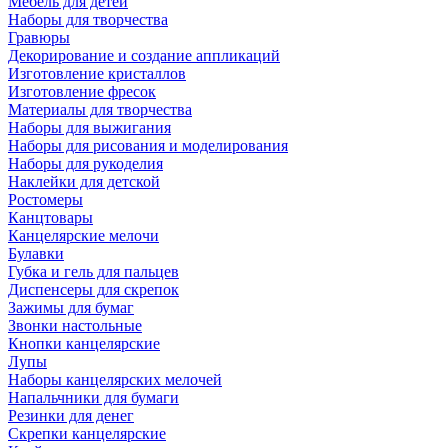
Мебель для детей
Наборы для творчества
Гравюры
Декорирование и создание аппликаций
Изготовление кристаллов
Изготовление фресок
Материалы для творчества
Наборы для выжигания
Наборы для рисования и моделирования
Наборы для рукоделия
Наклейки для детской
Ростомеры
Канцтовары
Канцелярские мелочи
Булавки
Губка и гель для пальцев
Диспенсеры для скрепок
Зажимы для бумаг
Звонки настольные
Кнопки канцелярские
Лупы
Наборы канцелярских мелочей
Напальчники для бумаги
Резинки для денег
Скрепки канцелярские