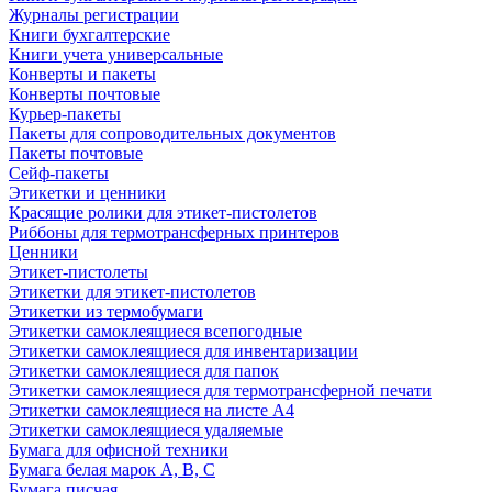
Журналы регистрации
Книги бухгалтерские
Книги учета универсальные
Конверты и пакеты
Конверты почтовые
Курьер-пакеты
Пакеты для сопроводительных документов
Пакеты почтовые
Сейф-пакеты
Этикетки и ценники
Красящие ролики для этикет-пистолетов
Риббоны для термотрансферных принтеров
Ценники
Этикет-пистолеты
Этикетки для этикет-пистолетов
Этикетки из термобумаги
Этикетки самоклеящиеся всепогодные
Этикетки самоклеящиеся для инвентаризации
Этикетки самоклеящиеся для папок
Этикетки самоклеящиеся для термотрансферной печати
Этикетки самоклеящиеся на листе А4
Этикетки самоклеящиеся удаляемые
Бумага для офисной техники
Бумага белая марок А, В, С
Бумага писчая