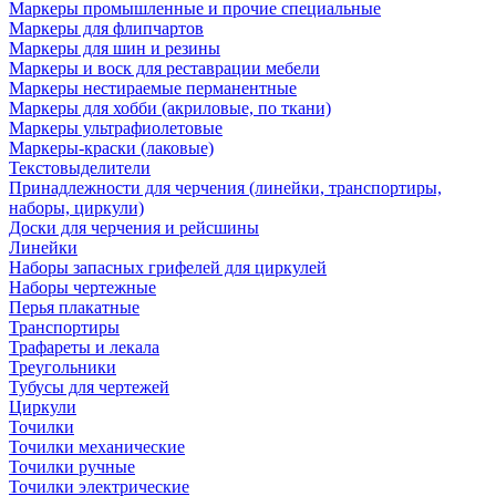
Маркеры промышленные и прочие специальные
Маркеры для флипчартов
Маркеры для шин и резины
Маркеры и воск для реставрации мебели
Маркеры нестираемые перманентные
Маркеры для хобби (акриловые, по ткани)
Маркеры ультрафиолетовые
Маркеры-краски (лаковые)
Текстовыделители
Принадлежности для черчения (линейки, транспортиры,
наборы, циркули)
Доски для черчения и рейсшины
Линейки
Наборы запасных грифелей для циркулей
Наборы чертежные
Перья плакатные
Транспортиры
Трафареты и лекала
Треугольники
Тубусы для чертежей
Циркули
Точилки
Точилки механические
Точилки ручные
Точилки электрические