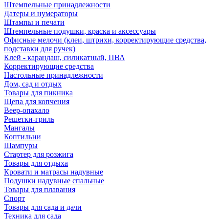
Штемпельные принадлежности
Датеры и нумераторы
Штампы и печати
Штемпельные подушки, краска и аксессуары
Офисные мелочи (клеи, штрихи, корректирующие средства,
подставки для ручек)
Клей - карандаш, силикатный, ПВА
Корректирующие средства
Настольные принадлежности
Дом, сад и отдых
Товары для пикника
Щепа для копчения
Веер-опахало
Решетки-гриль
Мангалы
Коптильни
Шампуры
Стартер для розжига
Товары для отдыха
Кровати и матрасы надувные
Подушки надувные спальные
Товары для плавания
Спорт
Товары для сада и дачи
Техника для сада