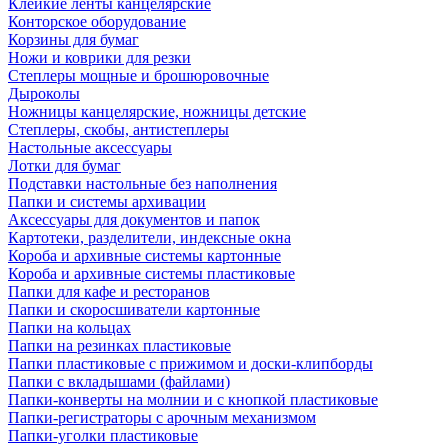
Клейкие ленты канцелярские
Конторское оборудование
Корзины для бумаг
Ножи и коврики для резки
Степлеры мощные и брошюровочные
Дыроколы
Ножницы канцелярские, ножницы детские
Степлеры, скобы, антистеплеры
Настольные аксессуары
Лотки для бумаг
Подставки настольные без наполнения
Папки и системы архивации
Аксессуары для документов и папок
Картотеки, разделители, индексные окна
Короба и архивные системы картонные
Короба и архивные системы пластиковые
Папки для кафе и ресторанов
Папки и скоросшиватели картонные
Папки на кольцах
Папки на резинках пластиковые
Папки пластиковые с прижимом и доски-клипборды
Папки с вкладышами (файлами)
Папки-конверты на молнии и с кнопкой пластиковые
Папки-регистраторы с арочным механизмом
Папки-уголки пластиковые