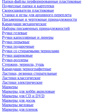
Папки-файлы перфорированные пластиковые
Подвесные папки и картотеки
Скоросшиватели пластиковые
Станки и иглы для архивного переплета
Письменные и чертежные принадлежности
Карандаши механические
Наборы письменных принадлежностей
Ручки гелевые
Ручки капиллярные и линеры
Ручки перьевые
Ручки подарочные
Ручки со стираемыми чернилами
Ручки шариковые
Ручки-роллеры
Стержни, чернила, тушь
Карандаши чернографитные
Ластики, резинки стирательные
Ластики классические
Ластики электрические
Маркеры
Маркеры для хобби акриловые
Маркеры для CD и DVD
Маркеры для досок
Маркеры меловые
Маркеры для пленок