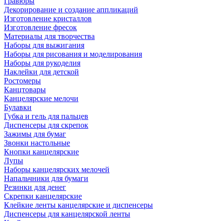
Гравюры
Декорирование и создание аппликаций
Изготовление кристаллов
Изготовление фресок
Материалы для творчества
Наборы для выжигания
Наборы для рисования и моделирования
Наборы для рукоделия
Наклейки для детской
Ростомеры
Канцтовары
Канцелярские мелочи
Булавки
Губка и гель для пальцев
Диспенсеры для скрепок
Зажимы для бумаг
Звонки настольные
Кнопки канцелярские
Лупы
Наборы канцелярских мелочей
Напальчники для бумаги
Резинки для денег
Скрепки канцелярские
Клейкие ленты канцелярские и диспенсеры
Диспенсеры для канцелярской ленты