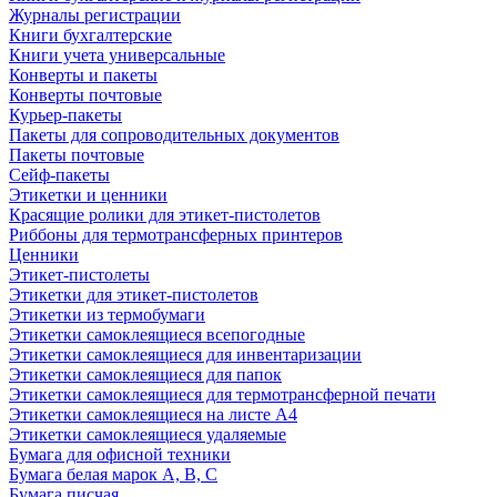
Журналы регистрации
Книги бухгалтерские
Книги учета универсальные
Конверты и пакеты
Конверты почтовые
Курьер-пакеты
Пакеты для сопроводительных документов
Пакеты почтовые
Сейф-пакеты
Этикетки и ценники
Красящие ролики для этикет-пистолетов
Риббоны для термотрансферных принтеров
Ценники
Этикет-пистолеты
Этикетки для этикет-пистолетов
Этикетки из термобумаги
Этикетки самоклеящиеся всепогодные
Этикетки самоклеящиеся для инвентаризации
Этикетки самоклеящиеся для папок
Этикетки самоклеящиеся для термотрансферной печати
Этикетки самоклеящиеся на листе А4
Этикетки самоклеящиеся удаляемые
Бумага для офисной техники
Бумага белая марок А, В, С
Бумага писчая