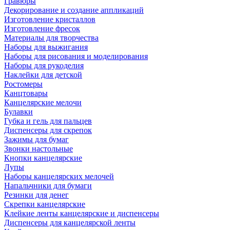
Гравюры
Декорирование и создание аппликаций
Изготовление кристаллов
Изготовление фресок
Материалы для творчества
Наборы для выжигания
Наборы для рисования и моделирования
Наборы для рукоделия
Наклейки для детской
Ростомеры
Канцтовары
Канцелярские мелочи
Булавки
Губка и гель для пальцев
Диспенсеры для скрепок
Зажимы для бумаг
Звонки настольные
Кнопки канцелярские
Лупы
Наборы канцелярских мелочей
Напальчники для бумаги
Резинки для денег
Скрепки канцелярские
Клейкие ленты канцелярские и диспенсеры
Диспенсеры для канцелярской ленты