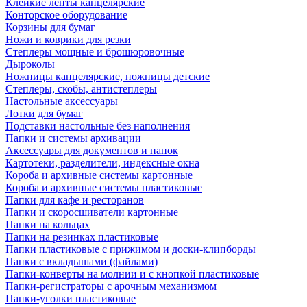
Клейкие ленты канцелярские
Конторское оборудование
Корзины для бумаг
Ножи и коврики для резки
Степлеры мощные и брошюровочные
Дыроколы
Ножницы канцелярские, ножницы детские
Степлеры, скобы, антистеплеры
Настольные аксессуары
Лотки для бумаг
Подставки настольные без наполнения
Папки и системы архивации
Аксессуары для документов и папок
Картотеки, разделители, индексные окна
Короба и архивные системы картонные
Короба и архивные системы пластиковые
Папки для кафе и ресторанов
Папки и скоросшиватели картонные
Папки на кольцах
Папки на резинках пластиковые
Папки пластиковые с прижимом и доски-клипборды
Папки с вкладышами (файлами)
Папки-конверты на молнии и с кнопкой пластиковые
Папки-регистраторы с арочным механизмом
Папки-уголки пластиковые