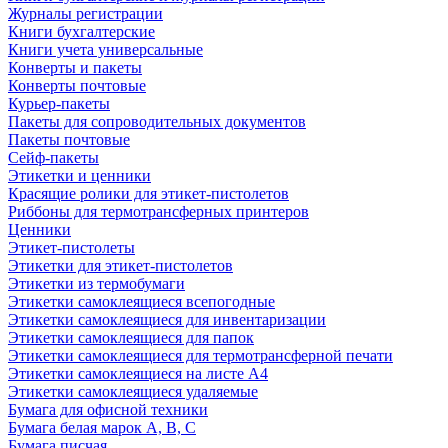
Журналы регистрации
Книги бухгалтерские
Книги учета универсальные
Конверты и пакеты
Конверты почтовые
Курьер-пакеты
Пакеты для сопроводительных документов
Пакеты почтовые
Сейф-пакеты
Этикетки и ценники
Красящие ролики для этикет-пистолетов
Риббоны для термотрансферных принтеров
Ценники
Этикет-пистолеты
Этикетки для этикет-пистолетов
Этикетки из термобумаги
Этикетки самоклеящиеся всепогодные
Этикетки самоклеящиеся для инвентаризации
Этикетки самоклеящиеся для папок
Этикетки самоклеящиеся для термотрансферной печати
Этикетки самоклеящиеся на листе А4
Этикетки самоклеящиеся удаляемые
Бумага для офисной техники
Бумага белая марок А, В, С
Бумага писчая