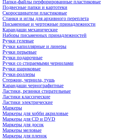
Папки-файлы перфорированные пластиковые
Подвесные папки и картотеки
Скоросшиватели пластиковые
Станки и иглы для архивного переплета
Письменные и чертежные принадлежности
Карандаши механические
Наборы письменных принадлежностей
Ручки гелевые
Ручки капиллярные и линеры
Ручки перьевые
Ручки подарочные
Ручки со стираемыми чернилами
Ручки шариковые
Ручки-роллеры
Стержни, чернила, тушь
Карандаши чернографитные
Ластики, резинки стирательные
Ластики классические
Ластики электрические
Маркеры
Маркеры для хобби акриловые
Маркеры для CD и DVD
Маркеры для досок
Маркеры меловые
Маркеры для пленок