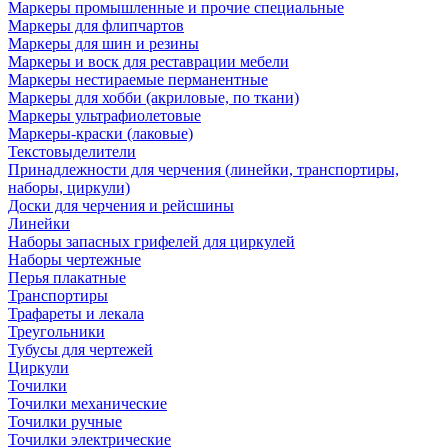
Маркеры промышленные и прочие специальные
Маркеры для флипчартов
Маркеры для шин и резины
Маркеры и воск для реставрации мебели
Маркеры нестираемые перманентные
Маркеры для хобби (акриловые, по ткани)
Маркеры ультрафиолетовые
Маркеры-краски (лаковые)
Текстовыделители
Принадлежности для черчения (линейки, транспортиры,
наборы, циркули)
Доски для черчения и рейсшины
Линейки
Наборы запасных грифелей для циркулей
Наборы чертежные
Перья плакатные
Транспортиры
Трафареты и лекала
Треугольники
Тубусы для чертежей
Циркули
Точилки
Точилки механические
Точилки ручные
Точилки электрические