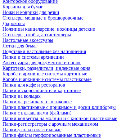
Конторское оборудование
Корзины для бумаг
Ножи и коврики для резки
Степлеры мощные и брошюровочные
Дыроколы
Ножницы канцелярские, ножницы детские
Степлеры, скобы, антистеплеры
Настольные аксессуары
Лотки для бумаг
Подставки настольные без наполнения
Папки и системы архивации
Аксессуары для документов и папок
Картотеки, разделители, индексные окна
Короба и архивные системы картонные
Короба и архивные системы пластиковые
Папки для кафе и ресторанов
Папки и скоросшиватели картонные
Папки на кольцах
Папки на резинках пластиковые
Папки пластиковые с прижимом и доски-клипборды
Папки с вкладышами (файлами)
Папки-конверты на молнии и с кнопкой пластиковые
Папки-регистраторы с арочным механизмом
Папки-уголки пластиковые
Папки-файлы перфорированные пластиковые