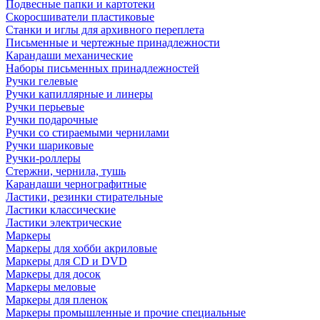
Подвесные папки и картотеки
Скоросшиватели пластиковые
Станки и иглы для архивного переплета
Письменные и чертежные принадлежности
Карандаши механические
Наборы письменных принадлежностей
Ручки гелевые
Ручки капиллярные и линеры
Ручки перьевые
Ручки подарочные
Ручки со стираемыми чернилами
Ручки шариковые
Ручки-роллеры
Стержни, чернила, тушь
Карандаши чернографитные
Ластики, резинки стирательные
Ластики классические
Ластики электрические
Маркеры
Маркеры для хобби акриловые
Маркеры для CD и DVD
Маркеры для досок
Маркеры меловые
Маркеры для пленок
Маркеры промышленные и прочие специальные