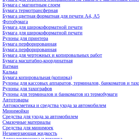
Бумага с магнитным слоем
Бумага термотрансферная
Бумага цветная форматная для печати А4, А5
Фотобумага
Бумага для широкоформатной печати
Бумага для широкоформатной печати
Рулоны для принтера
Бумага перфорированная
Бумага перфорированная
Бумага для чертежных и копировальных работ
Бумага масштабно-координатная
Ватман
Калька
Бумага копировальная (копирка)
Рулоны для кассовых аппаратов, терминалов, банкоматов и тах
Рулоны для тахографов
Рулоны для терминалов и банкоматов из термобумаги
Автотовары
Автокосметика и средства ухода за автомобилем
Минимойки
Средства для ухода за автомобилем
Смазочные материалы
Средства для минимоек
Незамерзающая жидкость
Автоэлектроника и техника