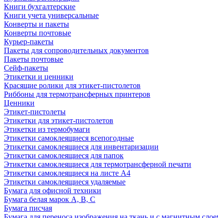
Книги бухгалтерские
Книги учета универсальные
Конверты и пакеты
Конверты почтовые
Курьер-пакеты
Пакеты для сопроводительных документов
Пакеты почтовые
Сейф-пакеты
Этикетки и ценники
Красящие ролики для этикет-пистолетов
Риббоны для термотрансферных принтеров
Ценники
Этикет-пистолеты
Этикетки для этикет-пистолетов
Этикетки из термобумаги
Этикетки самоклеящиеся всепогодные
Этикетки самоклеящиеся для инвентаризации
Этикетки самоклеящиеся для папок
Этикетки самоклеящиеся для термотрансферной печати
Этикетки самоклеящиеся на листе А4
Этикетки самоклеящиеся удаляемые
Бумага для офисной техники
Бумага белая марок А, В, С
Бумага писчая
Бумага для переноса изображения на ткань и с магнитным слое