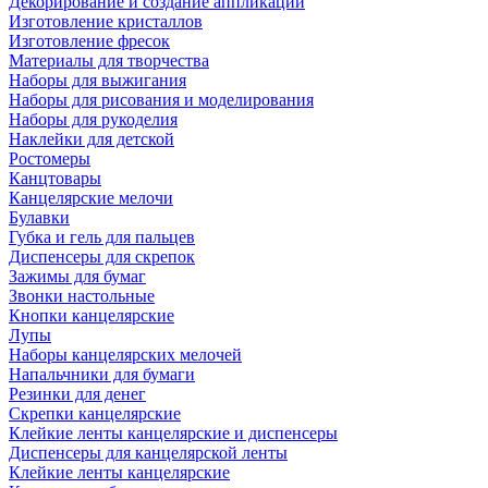
Декорирование и создание аппликаций
Изготовление кристаллов
Изготовление фресок
Материалы для творчества
Наборы для выжигания
Наборы для рисования и моделирования
Наборы для рукоделия
Наклейки для детской
Ростомеры
Канцтовары
Канцелярские мелочи
Булавки
Губка и гель для пальцев
Диспенсеры для скрепок
Зажимы для бумаг
Звонки настольные
Кнопки канцелярские
Лупы
Наборы канцелярских мелочей
Напальчники для бумаги
Резинки для денег
Скрепки канцелярские
Клейкие ленты канцелярские и диспенсеры
Диспенсеры для канцелярской ленты
Клейкие ленты канцелярские