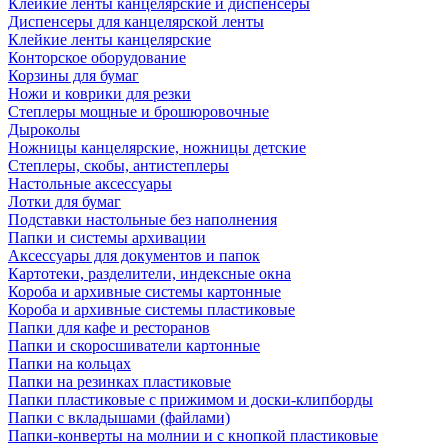
Клейкие ленты канцелярские и диспенсеры
Диспенсеры для канцелярской ленты
Клейкие ленты канцелярские
Конторское оборудование
Корзины для бумаг
Ножи и коврики для резки
Степлеры мощные и брошюровочные
Дыроколы
Ножницы канцелярские, ножницы детские
Степлеры, скобы, антистеплеры
Настольные аксессуары
Лотки для бумаг
Подставки настольные без наполнения
Папки и системы архивации
Аксессуары для документов и папок
Картотеки, разделители, индексные окна
Короба и архивные системы картонные
Короба и архивные системы пластиковые
Папки для кафе и ресторанов
Папки и скоросшиватели картонные
Папки на кольцах
Папки на резинках пластиковые
Папки пластиковые с прижимом и доски-клипборды
Папки с вкладышами (файлами)
Папки-конверты на молнии и с кнопкой пластиковые