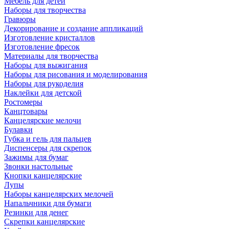
Мебель для детей
Наборы для творчества
Гравюры
Декорирование и создание аппликаций
Изготовление кристаллов
Изготовление фресок
Материалы для творчества
Наборы для выжигания
Наборы для рисования и моделирования
Наборы для рукоделия
Наклейки для детской
Ростомеры
Канцтовары
Канцелярские мелочи
Булавки
Губка и гель для пальцев
Диспенсеры для скрепок
Зажимы для бумаг
Звонки настольные
Кнопки канцелярские
Лупы
Наборы канцелярских мелочей
Напальчники для бумаги
Резинки для денег
Скрепки канцелярские