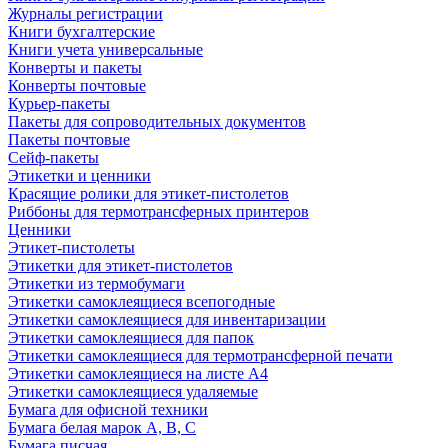
Журналы регистрации
Книги бухгалтерские
Книги учета универсальные
Конверты и пакеты
Конверты почтовые
Курьер-пакеты
Пакеты для сопроводительных документов
Пакеты почтовые
Сейф-пакеты
Этикетки и ценники
Красящие ролики для этикет-пистолетов
Риббоны для термотрансферных принтеров
Ценники
Этикет-пистолеты
Этикетки для этикет-пистолетов
Этикетки из термобумаги
Этикетки самоклеящиеся всепогодные
Этикетки самоклеящиеся для инвентаризации
Этикетки самоклеящиеся для папок
Этикетки самоклеящиеся для термотрансферной печати
Этикетки самоклеящиеся на листе А4
Этикетки самоклеящиеся удаляемые
Бумага для офисной техники
Бумага белая марок А, В, С
Бумага писчая