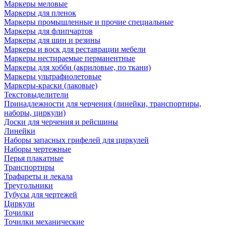
Маркеры меловые
Маркеры для пленок
Маркеры промышленные и прочие специальные
Маркеры для флипчартов
Маркеры для шин и резины
Маркеры и воск для реставрации мебели
Маркеры нестираемые перманентные
Маркеры для хобби (акриловые, по ткани)
Маркеры ультрафиолетовые
Маркеры-краски (лаковые)
Текстовыделители
Принадлежности для черчения (линейки, транспортиры,
наборы, циркули)
Доски для черчения и рейсшины
Линейки
Наборы запасных грифелей для циркулей
Наборы чертежные
Перья плакатные
Транспортиры
Трафареты и лекала
Треугольники
Тубусы для чертежей
Циркули
Точилки
Точилки механические