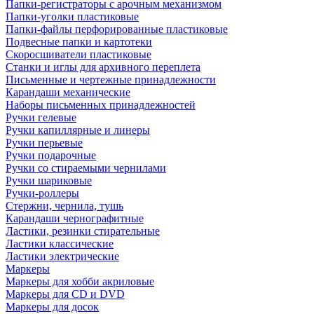
Папки-регистраторы с арочным механизмом
Папки-уголки пластиковые
Папки-файлы перфорированные пластиковые
Подвесные папки и картотеки
Скоросшиватели пластиковые
Станки и иглы для архивного переплета
Письменные и чертежные принадлежности
Карандаши механические
Наборы письменных принадлежностей
Ручки гелевые
Ручки капиллярные и линеры
Ручки перьевые
Ручки подарочные
Ручки со стираемыми чернилами
Ручки шариковые
Ручки-роллеры
Стержни, чернила, тушь
Карандаши чернографитные
Ластики, резинки стирательные
Ластики классические
Ластики электрические
Маркеры
Маркеры для хобби акриловые
Маркеры для CD и DVD
Маркеры для досок