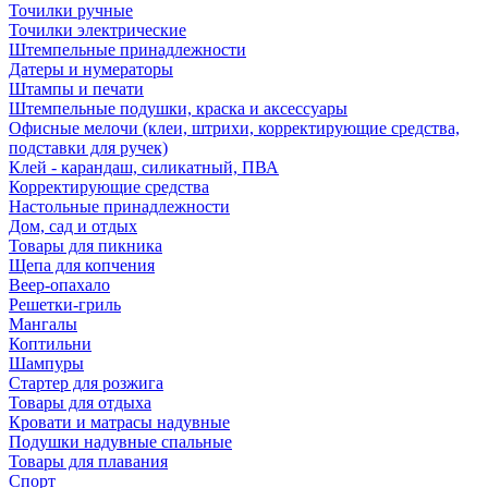
Точилки ручные
Точилки электрические
Штемпельные принадлежности
Датеры и нумераторы
Штампы и печати
Штемпельные подушки, краска и аксессуары
Офисные мелочи (клеи, штрихи, корректирующие средства,
подставки для ручек)
Клей - карандаш, силикатный, ПВА
Корректирующие средства
Настольные принадлежности
Дом, сад и отдых
Товары для пикника
Щепа для копчения
Веер-опахало
Решетки-гриль
Мангалы
Коптильни
Шампуры
Стартер для розжига
Товары для отдыха
Кровати и матрасы надувные
Подушки надувные спальные
Товары для плавания
Спорт