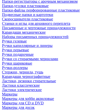
Папки-регистраторы с арочным механизмом
Папки-уголки пластиковые
Папки-файлы перфорированные пластиковые
Подвесные папки и картотеки
Скоросшиватели пластиковые
Станки и иглы для архивного переплета
Письменные и чертежные принадлежности
Карандаши механические
Наборы письменных принадлежностей
Ручки гелевые
Ручки капиллярные и линеры
Ручки перьевые
Ручки подарочные
Ручки со стираемыми чернилами
Ручки шариковые
Ручки-роллеры
Стержни, чернила, тушь
Карандаши чернографитные
Ластики, резинки стирательные
Ластики классические
Ластики электрические
Маркеры
Маркеры для хобби акриловые
Маркеры для CD и DVD
Маркеры для досок