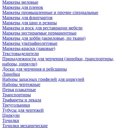
Маркеры меловые
Маркеры для пленок
Маркеры промышленные и прочие специальные
Маркеры для флипчартов
Маркеры для шин и резины
Маркеры и воск для реставрации мебели
Маркеры нестираемые перманентные
Маркеры для хобби (акриловые, по ткани)
Маркеры ультрафиолетовые
Маркеры-краски (лаковые)
Текстовыделители
Принадлежности для черчения (линейки, транспортиры,
наборы, циркули)
Доски для черчения и рейсшины
Линейки
Наборы запасных грифелей для циркулей
Наборы чертежные
Перья плакатные
Транспортиры
Трафареты и лекала
Треугольники
Тубусы для чертежей
Циркули
Точилки
Точилки механические