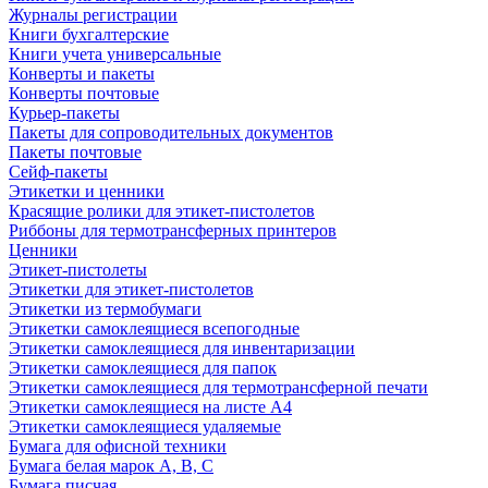
Журналы регистрации
Книги бухгалтерские
Книги учета универсальные
Конверты и пакеты
Конверты почтовые
Курьер-пакеты
Пакеты для сопроводительных документов
Пакеты почтовые
Сейф-пакеты
Этикетки и ценники
Красящие ролики для этикет-пистолетов
Риббоны для термотрансферных принтеров
Ценники
Этикет-пистолеты
Этикетки для этикет-пистолетов
Этикетки из термобумаги
Этикетки самоклеящиеся всепогодные
Этикетки самоклеящиеся для инвентаризации
Этикетки самоклеящиеся для папок
Этикетки самоклеящиеся для термотрансферной печати
Этикетки самоклеящиеся на листе А4
Этикетки самоклеящиеся удаляемые
Бумага для офисной техники
Бумага белая марок А, В, С
Бумага писчая