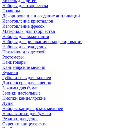
Мебель для детей
Наборы для творчества
Гравюры
Декорирование и создание аппликаций
Изготовление кристаллов
Изготовление фресок
Материалы для творчества
Наборы для выжигания
Наборы для рисования и моделирования
Наборы для рукоделия
Наклейки для детской
Ростомеры
Канцтовары
Канцелярские мелочи
Булавки
Губка и гель для пальцев
Диспенсеры для скрепок
Зажимы для бумаг
Звонки настольные
Кнопки канцелярские
Лупы
Наборы канцелярских мелочей
Напальчники для бумаги
Резинки для денег
Скрепки канцелярские