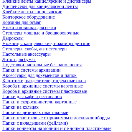
Клейкие ленты канцелярские и диспенсеры
Диспенсеры для канцелярской ленты
Клейкие ленты канцелярские
Конторское оборудование
Корзины для бумаг
Ножи и коврики для резки
Степлеры мощные и брошюровочные
Дыроколы
Ножницы канцелярские, ножницы детские
Степлеры, скобы, антистеплеры
Настольные аксессуары
Лотки для бумаг
Подставки настольные без наполнения
Папки и системы архивации
Аксессуары для документов и папок
Картотеки, разделители, индексные окна
Короба и архивные системы картонные
Короба и архивные системы пластиковые
Папки для кафе и ресторанов
Папки и скоросшиватели картонные
Папки на кольцах
Папки на резинках пластиковые
Папки пластиковые с прижимом и доски-клипборды
Папки с вкладышами (файлами)
Папки-конверты на молнии и с кнопкой пластиковые