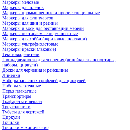
Маркеры меловые
Маркеры для пленок
Маркеры промышленные и прочие специальные
Маркеры для флипчартов
Маркеры для шин и резины
Маркеры и воск для реставрации мебели
Маркеры нестираемые перманентные
Маркеры для хобби (акриловые, по ткани)
Маркеры ультрафиолетовые
Маркеры-краски (лаковые)
Текстовыделители
Принадлежности для черчения (линейки, транспортиры,
наборы, циркули)
Доски для черчения и рейсшины
Линейки
Наборы запасных грифелей для циркулей
Наборы чертежные
Перья плакатные
Транспортиры
Трафареты и лекала
Треугольники
Тубусы для чертежей
Циркули
Точилки
Точилки механические