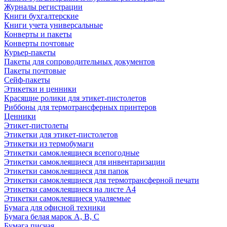
Журналы регистрации
Книги бухгалтерские
Книги учета универсальные
Конверты и пакеты
Конверты почтовые
Курьер-пакеты
Пакеты для сопроводительных документов
Пакеты почтовые
Сейф-пакеты
Этикетки и ценники
Красящие ролики для этикет-пистолетов
Риббоны для термотрансферных принтеров
Ценники
Этикет-пистолеты
Этикетки для этикет-пистолетов
Этикетки из термобумаги
Этикетки самоклеящиеся всепогодные
Этикетки самоклеящиеся для инвентаризации
Этикетки самоклеящиеся для папок
Этикетки самоклеящиеся для термотрансферной печати
Этикетки самоклеящиеся на листе А4
Этикетки самоклеящиеся удаляемые
Бумага для офисной техники
Бумага белая марок А, В, С
Бумага писчая