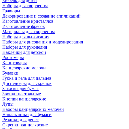
Мебель для детей
Наборы для творчества
Гравюры
Декорирование и создание аппликаций
Изготовление кристаллов
Изготовление фресок
Материалы для творчества
Наборы для выжигания
Наборы для рисования и моделирования
Наборы для рукоделия
Наклейки для детской
Ростомеры
Канцтовары
Канцелярские мелочи
Булавки
Губка и гель для пальцев
Диспенсеры для скрепок
Зажимы для бумаг
Звонки настольные
Кнопки канцелярские
Лупы
Наборы канцелярских мелочей
Напальчники для бумаги
Резинки для денег
Скрепки канцелярские