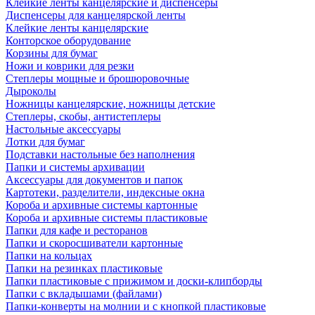
Клейкие ленты канцелярские и диспенсеры
Диспенсеры для канцелярской ленты
Клейкие ленты канцелярские
Конторское оборудование
Корзины для бумаг
Ножи и коврики для резки
Степлеры мощные и брошюровочные
Дыроколы
Ножницы канцелярские, ножницы детские
Степлеры, скобы, антистеплеры
Настольные аксессуары
Лотки для бумаг
Подставки настольные без наполнения
Папки и системы архивации
Аксессуары для документов и папок
Картотеки, разделители, индексные окна
Короба и архивные системы картонные
Короба и архивные системы пластиковые
Папки для кафе и ресторанов
Папки и скоросшиватели картонные
Папки на кольцах
Папки на резинках пластиковые
Папки пластиковые с прижимом и доски-клипборды
Папки с вкладышами (файлами)
Папки-конверты на молнии и с кнопкой пластиковые