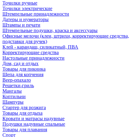
Точилки ручные
Точилки электрические
Штемпельные принадлежности
Датеры и нумераторы
Штампы и печати
Штемпельные подушки, краска и аксессуары
Офисные мелочи (клеи, штрихи, корректирующие средства,
подставки для ручек)
Клей - карандаш, силикатный, ПВА
Корректирующие средства
Настольные принадлежности
Дом, сад и отдых
Товары для пикника
Щепа для копчения
Веер-опахало
Решетки-гриль
Мангалы
Коптильни
Шампуры
Стартер для розжига
Товары для отдыха
Кровати и матрасы надувные
Подушки надувные спальные
Товары для плавания
Спорт