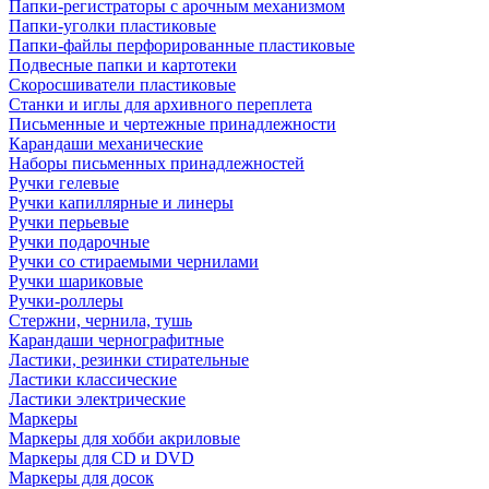
Папки-регистраторы с арочным механизмом
Папки-уголки пластиковые
Папки-файлы перфорированные пластиковые
Подвесные папки и картотеки
Скоросшиватели пластиковые
Станки и иглы для архивного переплета
Письменные и чертежные принадлежности
Карандаши механические
Наборы письменных принадлежностей
Ручки гелевые
Ручки капиллярные и линеры
Ручки перьевые
Ручки подарочные
Ручки со стираемыми чернилами
Ручки шариковые
Ручки-роллеры
Стержни, чернила, тушь
Карандаши чернографитные
Ластики, резинки стирательные
Ластики классические
Ластики электрические
Маркеры
Маркеры для хобби акриловые
Маркеры для CD и DVD
Маркеры для досок