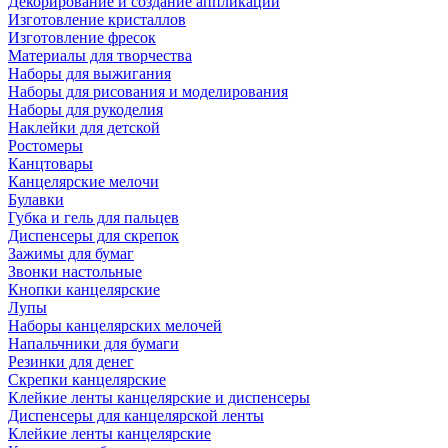
Декорирование и создание аппликаций
Изготовление кристаллов
Изготовление фресок
Материалы для творчества
Наборы для выжигания
Наборы для рисования и моделирования
Наборы для рукоделия
Наклейки для детской
Ростомеры
Канцтовары
Канцелярские мелочи
Булавки
Губка и гель для пальцев
Диспенсеры для скрепок
Зажимы для бумаг
Звонки настольные
Кнопки канцелярские
Лупы
Наборы канцелярских мелочей
Напальчники для бумаги
Резинки для денег
Скрепки канцелярские
Клейкие ленты канцелярские и диспенсеры
Диспенсеры для канцелярской ленты
Клейкие ленты канцелярские