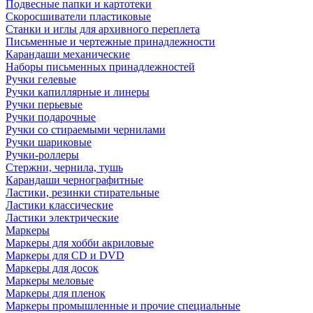
Подвесные папки и картотеки
Скоросшиватели пластиковые
Станки и иглы для архивного переплета
Письменные и чертежные принадлежности
Карандаши механические
Наборы письменных принадлежностей
Ручки гелевые
Ручки капиллярные и линеры
Ручки перьевые
Ручки подарочные
Ручки со стираемыми чернилами
Ручки шариковые
Ручки-роллеры
Стержни, чернила, тушь
Карандаши чернографитные
Ластики, резинки стирательные
Ластики классические
Ластики электрические
Маркеры
Маркеры для хобби акриловые
Маркеры для CD и DVD
Маркеры для досок
Маркеры меловые
Маркеры для пленок
Маркеры промышленные и прочие специальные