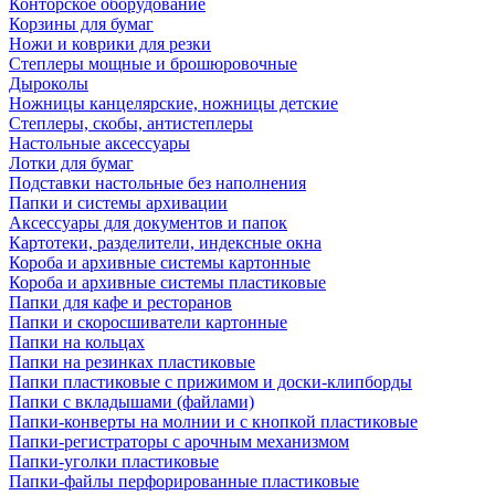
Конторское оборудование
Корзины для бумаг
Ножи и коврики для резки
Степлеры мощные и брошюровочные
Дыроколы
Ножницы канцелярские, ножницы детские
Степлеры, скобы, антистеплеры
Настольные аксессуары
Лотки для бумаг
Подставки настольные без наполнения
Папки и системы архивации
Аксессуары для документов и папок
Картотеки, разделители, индексные окна
Короба и архивные системы картонные
Короба и архивные системы пластиковые
Папки для кафе и ресторанов
Папки и скоросшиватели картонные
Папки на кольцах
Папки на резинках пластиковые
Папки пластиковые с прижимом и доски-клипборды
Папки с вкладышами (файлами)
Папки-конверты на молнии и с кнопкой пластиковые
Папки-регистраторы с арочным механизмом
Папки-уголки пластиковые
Папки-файлы перфорированные пластиковые