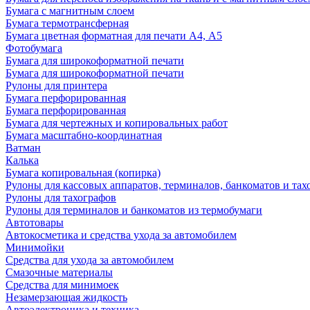
Бумага с магнитным слоем
Бумага термотрансферная
Бумага цветная форматная для печати А4, А5
Фотобумага
Бумага для широкоформатной печати
Бумага для широкоформатной печати
Рулоны для принтера
Бумага перфорированная
Бумага перфорированная
Бумага для чертежных и копировальных работ
Бумага масштабно-координатная
Ватман
Калька
Бумага копировальная (копирка)
Рулоны для кассовых аппаратов, терминалов, банкоматов и тах
Рулоны для тахографов
Рулоны для терминалов и банкоматов из термобумаги
Автотовары
Автокосметика и средства ухода за автомобилем
Минимойки
Средства для ухода за автомобилем
Смазочные материалы
Средства для минимоек
Незамерзающая жидкость
Автоэлектроника и техника