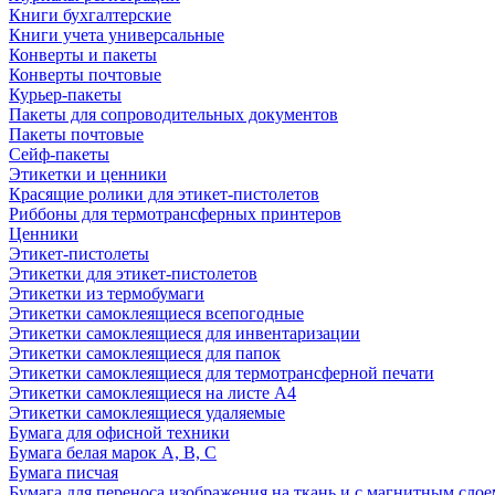
Книги бухгалтерские
Книги учета универсальные
Конверты и пакеты
Конверты почтовые
Курьер-пакеты
Пакеты для сопроводительных документов
Пакеты почтовые
Сейф-пакеты
Этикетки и ценники
Красящие ролики для этикет-пистолетов
Риббоны для термотрансферных принтеров
Ценники
Этикет-пистолеты
Этикетки для этикет-пистолетов
Этикетки из термобумаги
Этикетки самоклеящиеся всепогодные
Этикетки самоклеящиеся для инвентаризации
Этикетки самоклеящиеся для папок
Этикетки самоклеящиеся для термотрансферной печати
Этикетки самоклеящиеся на листе А4
Этикетки самоклеящиеся удаляемые
Бумага для офисной техники
Бумага белая марок А, В, С
Бумага писчая
Бумага для переноса изображения на ткань и с магнитным слое