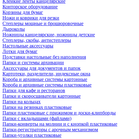
Клейкие ленты канцелярские
Конторское оборудование
Корзины для бумаг
Ножи и коврики для резки
Степлеры мощные и брошюровочные
Дыроколы
Ножницы канцелярские, ножницы детские
Степлеры, скобы, антистеплеры
Настольные аксессуары
Лотки для бумаг
Подставки настольные без наполнения
Папки и системы архивации
Аксессуары для документов и папок
Картотеки, разделители, индексные окна
Короба и архивные системы картонные
Короба и архивные системы пластиковые
Папки для кафе и ресторанов
Папки и скоросшиватели картонные
Папки на кольцах
Папки на резинках пластиковые
Папки пластиковые с прижимом и доски-клипборды
Папки с вкладышами (файлами)
Папки-конверты на молнии и с кнопкой пластиковые
Папки-регистраторы с арочным механизмом
Папки-уголки пластиковые