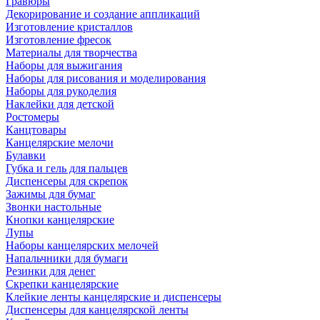
Гравюры
Декорирование и создание аппликаций
Изготовление кристаллов
Изготовление фресок
Материалы для творчества
Наборы для выжигания
Наборы для рисования и моделирования
Наборы для рукоделия
Наклейки для детской
Ростомеры
Канцтовары
Канцелярские мелочи
Булавки
Губка и гель для пальцев
Диспенсеры для скрепок
Зажимы для бумаг
Звонки настольные
Кнопки канцелярские
Лупы
Наборы канцелярских мелочей
Напальчники для бумаги
Резинки для денег
Скрепки канцелярские
Клейкие ленты канцелярские и диспенсеры
Диспенсеры для канцелярской ленты