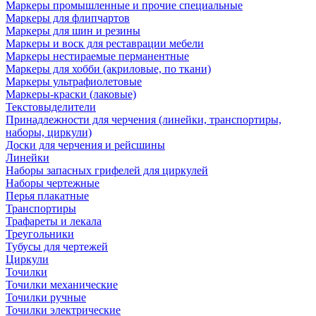
Маркеры промышленные и прочие специальные
Маркеры для флипчартов
Маркеры для шин и резины
Маркеры и воск для реставрации мебели
Маркеры нестираемые перманентные
Маркеры для хобби (акриловые, по ткани)
Маркеры ультрафиолетовые
Маркеры-краски (лаковые)
Текстовыделители
Принадлежности для черчения (линейки, транспортиры,
наборы, циркули)
Доски для черчения и рейсшины
Линейки
Наборы запасных грифелей для циркулей
Наборы чертежные
Перья плакатные
Транспортиры
Трафареты и лекала
Треугольники
Тубусы для чертежей
Циркули
Точилки
Точилки механические
Точилки ручные
Точилки электрические