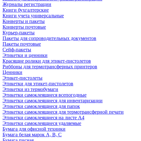
Журналы регистрации
Книги бухгалтерские
Книги учета универсальные
Конверты и пакеты
Конверты почтовые
Курьер-пакеты
Пакеты для сопроводительных документов
Пакеты почтовые
Сейф-пакеты
Этикетки и ценники
Красящие ролики для этикет-пистолетов
Риббоны для термотрансферных принтеров
Ценники
Этикет-пистолеты
Этикетки для этикет-пистолетов
Этикетки из термобумаги
Этикетки самоклеящиеся всепогодные
Этикетки самоклеящиеся для инвентаризации
Этикетки самоклеящиеся для папок
Этикетки самоклеящиеся для термотрансферной печати
Этикетки самоклеящиеся на листе А4
Этикетки самоклеящиеся удаляемые
Бумага для офисной техники
Бумага белая марок А, В, С
Бумага писчая