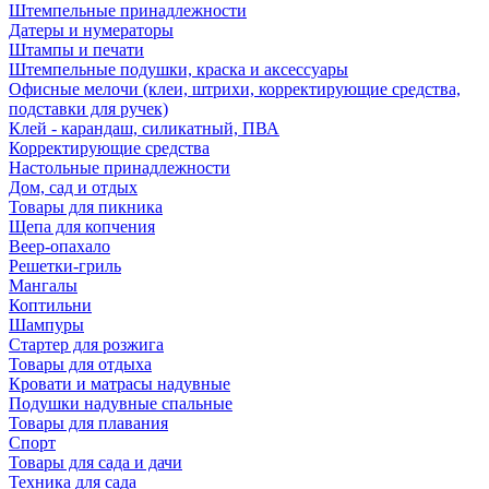
Штемпельные принадлежности
Датеры и нумераторы
Штампы и печати
Штемпельные подушки, краска и аксессуары
Офисные мелочи (клеи, штрихи, корректирующие средства,
подставки для ручек)
Клей - карандаш, силикатный, ПВА
Корректирующие средства
Настольные принадлежности
Дом, сад и отдых
Товары для пикника
Щепа для копчения
Веер-опахало
Решетки-гриль
Мангалы
Коптильни
Шампуры
Стартер для розжига
Товары для отдыха
Кровати и матрасы надувные
Подушки надувные спальные
Товары для плавания
Спорт
Товары для сада и дачи
Техника для сада