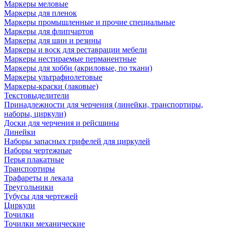
Маркеры меловые
Маркеры для пленок
Маркеры промышленные и прочие специальные
Маркеры для флипчартов
Маркеры для шин и резины
Маркеры и воск для реставрации мебели
Маркеры нестираемые перманентные
Маркеры для хобби (акриловые, по ткани)
Маркеры ультрафиолетовые
Маркеры-краски (лаковые)
Текстовыделители
Принадлежности для черчения (линейки, транспортиры,
наборы, циркули)
Доски для черчения и рейсшины
Линейки
Наборы запасных грифелей для циркулей
Наборы чертежные
Перья плакатные
Транспортиры
Трафареты и лекала
Треугольники
Тубусы для чертежей
Циркули
Точилки
Точилки механические