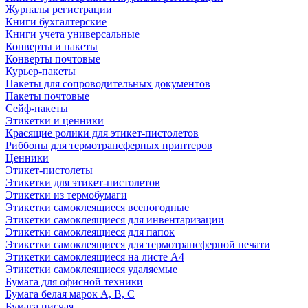
Журналы регистрации
Книги бухгалтерские
Книги учета универсальные
Конверты и пакеты
Конверты почтовые
Курьер-пакеты
Пакеты для сопроводительных документов
Пакеты почтовые
Сейф-пакеты
Этикетки и ценники
Красящие ролики для этикет-пистолетов
Риббоны для термотрансферных принтеров
Ценники
Этикет-пистолеты
Этикетки для этикет-пистолетов
Этикетки из термобумаги
Этикетки самоклеящиеся всепогодные
Этикетки самоклеящиеся для инвентаризации
Этикетки самоклеящиеся для папок
Этикетки самоклеящиеся для термотрансферной печати
Этикетки самоклеящиеся на листе А4
Этикетки самоклеящиеся удаляемые
Бумага для офисной техники
Бумага белая марок А, В, С
Бумага писчая