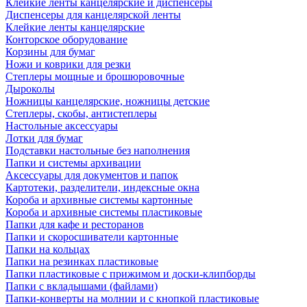
Клейкие ленты канцелярские и диспенсеры
Диспенсеры для канцелярской ленты
Клейкие ленты канцелярские
Конторское оборудование
Корзины для бумаг
Ножи и коврики для резки
Степлеры мощные и брошюровочные
Дыроколы
Ножницы канцелярские, ножницы детские
Степлеры, скобы, антистеплеры
Настольные аксессуары
Лотки для бумаг
Подставки настольные без наполнения
Папки и системы архивации
Аксессуары для документов и папок
Картотеки, разделители, индексные окна
Короба и архивные системы картонные
Короба и архивные системы пластиковые
Папки для кафе и ресторанов
Папки и скоросшиватели картонные
Папки на кольцах
Папки на резинках пластиковые
Папки пластиковые с прижимом и доски-клипборды
Папки с вкладышами (файлами)
Папки-конверты на молнии и с кнопкой пластиковые