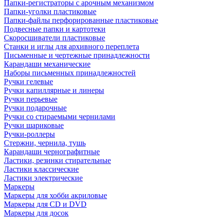
Папки-регистраторы с арочным механизмом
Папки-уголки пластиковые
Папки-файлы перфорированные пластиковые
Подвесные папки и картотеки
Скоросшиватели пластиковые
Станки и иглы для архивного переплета
Письменные и чертежные принадлежности
Карандаши механические
Наборы письменных принадлежностей
Ручки гелевые
Ручки капиллярные и линеры
Ручки перьевые
Ручки подарочные
Ручки со стираемыми чернилами
Ручки шариковые
Ручки-роллеры
Стержни, чернила, тушь
Карандаши чернографитные
Ластики, резинки стирательные
Ластики классические
Ластики электрические
Маркеры
Маркеры для хобби акриловые
Маркеры для CD и DVD
Маркеры для досок