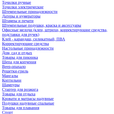
Точилки ручные
Точилки электрические
Штемпельные принадлежности
Датеры и нумераторы
Штампы и печати
Штемпельные подушки, краска и аксессуары
Офисные мелочи (клеи, штрихи, корректирующие средства,
подставки для ручек)
Клей - карандаш, силикатный, ПВА
Корректирующие средства
Настольные принадлежности
Дом, сад и отдых
Товары для пикника
Щепа для копчения
Веер-опахало
Решетки-гриль
Мангалы
Коптильни
Шампуры
Стартер для розжига
Товары для отдыха
Кровати и матрасы надувные
Подушки надувные спальные
Товары для плавания
Спорт