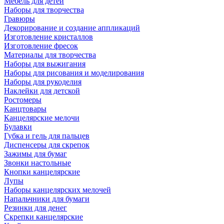
Мебель для детей
Наборы для творчества
Гравюры
Декорирование и создание аппликаций
Изготовление кристаллов
Изготовление фресок
Материалы для творчества
Наборы для выжигания
Наборы для рисования и моделирования
Наборы для рукоделия
Наклейки для детской
Ростомеры
Канцтовары
Канцелярские мелочи
Булавки
Губка и гель для пальцев
Диспенсеры для скрепок
Зажимы для бумаг
Звонки настольные
Кнопки канцелярские
Лупы
Наборы канцелярских мелочей
Напальчники для бумаги
Резинки для денег
Скрепки канцелярские