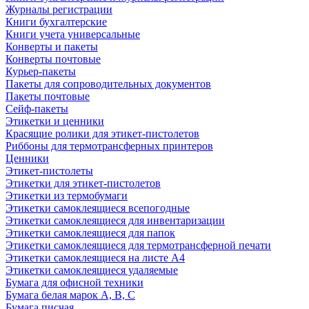
Журналы регистрации
Книги бухгалтерские
Книги учета универсальные
Конверты и пакеты
Конверты почтовые
Курьер-пакеты
Пакеты для сопроводительных документов
Пакеты почтовые
Сейф-пакеты
Этикетки и ценники
Красящие ролики для этикет-пистолетов
Риббоны для термотрансферных принтеров
Ценники
Этикет-пистолеты
Этикетки для этикет-пистолетов
Этикетки из термобумаги
Этикетки самоклеящиеся всепогодные
Этикетки самоклеящиеся для инвентаризации
Этикетки самоклеящиеся для папок
Этикетки самоклеящиеся для термотрансферной печати
Этикетки самоклеящиеся на листе А4
Этикетки самоклеящиеся удаляемые
Бумага для офисной техники
Бумага белая марок А, В, С
Бумага писчая