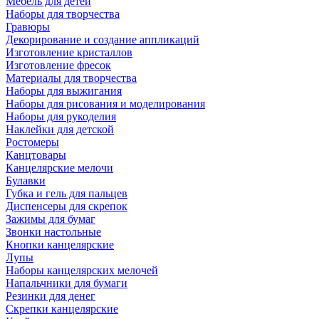
Мебель для детей
Наборы для творчества
Гравюры
Декорирование и создание аппликаций
Изготовление кристаллов
Изготовление фресок
Материалы для творчества
Наборы для выжигания
Наборы для рисования и моделирования
Наборы для рукоделия
Наклейки для детской
Ростомеры
Канцтовары
Канцелярские мелочи
Булавки
Губка и гель для пальцев
Диспенсеры для скрепок
Зажимы для бумаг
Звонки настольные
Кнопки канцелярские
Лупы
Наборы канцелярских мелочей
Напальчники для бумаги
Резинки для денег
Скрепки канцелярские