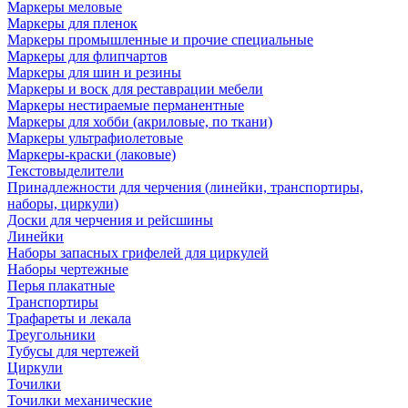
Маркеры меловые
Маркеры для пленок
Маркеры промышленные и прочие специальные
Маркеры для флипчартов
Маркеры для шин и резины
Маркеры и воск для реставрации мебели
Маркеры нестираемые перманентные
Маркеры для хобби (акриловые, по ткани)
Маркеры ультрафиолетовые
Маркеры-краски (лаковые)
Текстовыделители
Принадлежности для черчения (линейки, транспортиры,
наборы, циркули)
Доски для черчения и рейсшины
Линейки
Наборы запасных грифелей для циркулей
Наборы чертежные
Перья плакатные
Транспортиры
Трафареты и лекала
Треугольники
Тубусы для чертежей
Циркули
Точилки
Точилки механические