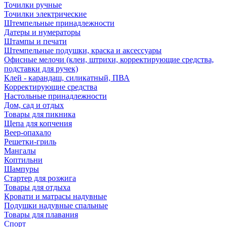
Точилки ручные
Точилки электрические
Штемпельные принадлежности
Датеры и нумераторы
Штампы и печати
Штемпельные подушки, краска и аксессуары
Офисные мелочи (клеи, штрихи, корректирующие средства,
подставки для ручек)
Клей - карандаш, силикатный, ПВА
Корректирующие средства
Настольные принадлежности
Дом, сад и отдых
Товары для пикника
Щепа для копчения
Веер-опахало
Решетки-гриль
Мангалы
Коптильни
Шампуры
Стартер для розжига
Товары для отдыха
Кровати и матрасы надувные
Подушки надувные спальные
Товары для плавания
Спорт