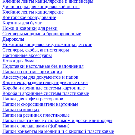
Клейкие ленты канцелярские и диспенсеры
Диспенсеры для канцелярской ленты
Клейкие ленты канцелярские
Конторское оборудование
Корзины для бумаг
Ножи и коврики для резки
Степлеры мощные и брошюровочные
Дыроколы
Ножницы канцелярские, ножницы детские
Степлеры, скобы, антистеплеры
Настольные аксессуары
Лотки для бумаг
Подставки настольные без наполнения
Папки и системы архивации
Аксессуары для документов и папок
Картотеки, разделители, индексные окна
Короба и архивные системы картонные
Короба и архивные системы пластиковые
Папки для кафе и ресторанов
Папки и скоросшиватели картонные
Папки на кольцах
Папки на резинках пластиковые
Папки пластиковые с прижимом и доски-клипборды
Папки с вкладышами (файлами)
Папки-конверты на молнии и с кнопкой пластиковые