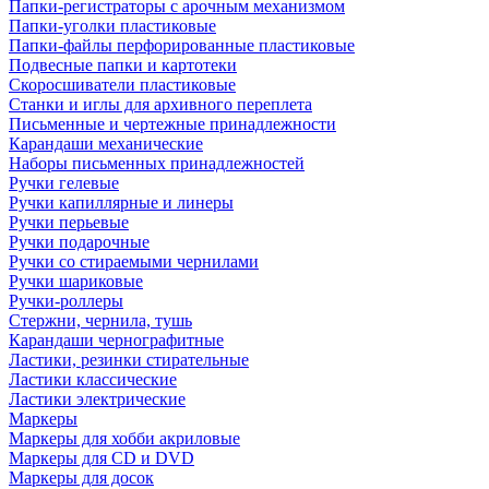
Папки-регистраторы с арочным механизмом
Папки-уголки пластиковые
Папки-файлы перфорированные пластиковые
Подвесные папки и картотеки
Скоросшиватели пластиковые
Станки и иглы для архивного переплета
Письменные и чертежные принадлежности
Карандаши механические
Наборы письменных принадлежностей
Ручки гелевые
Ручки капиллярные и линеры
Ручки перьевые
Ручки подарочные
Ручки со стираемыми чернилами
Ручки шариковые
Ручки-роллеры
Стержни, чернила, тушь
Карандаши чернографитные
Ластики, резинки стирательные
Ластики классические
Ластики электрические
Маркеры
Маркеры для хобби акриловые
Маркеры для CD и DVD
Маркеры для досок