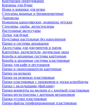
Конторское оборудование
Корзины для бумаг
Ножи и коврики для резки
Степлеры мощные и брошюровочные
Дыроколы
Ножницы канцелярские, ножницы детские
Степлеры, скобы, антистеплеры
Настольные аксессуары
Лотки для бумаг
Подставки настольные без наполнения
Папки и системы архивации
Аксессуары для документов и папок
Картотеки, разделители, индексные окна
Короба и архивные системы картонные
Короба и архивные системы пластиковые
Папки для кафе и ресторанов
Папки и скоросшиватели картонные
Папки на кольцах
Папки на резинках пластиковые
Папки пластиковые с прижимом и доски-клипборды
Папки с вкладышами (файлами)
Папки-конверты на молнии и с кнопкой пластиковые
Папки-регистраторы с арочным механизмом
Папки-уголки пластиковые
Папки-файлы перфорированные пластиковые