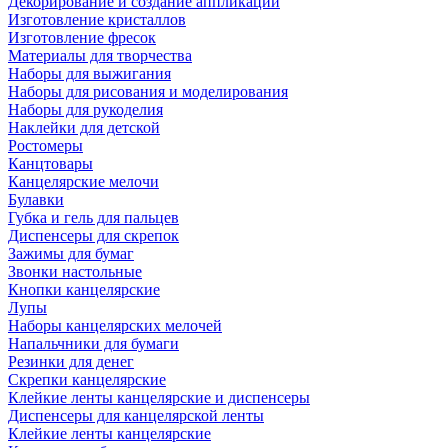
Декорирование и создание аппликаций
Изготовление кристаллов
Изготовление фресок
Материалы для творчества
Наборы для выжигания
Наборы для рисования и моделирования
Наборы для рукоделия
Наклейки для детской
Ростомеры
Канцтовары
Канцелярские мелочи
Булавки
Губка и гель для пальцев
Диспенсеры для скрепок
Зажимы для бумаг
Звонки настольные
Кнопки канцелярские
Лупы
Наборы канцелярских мелочей
Напальчники для бумаги
Резинки для денег
Скрепки канцелярские
Клейкие ленты канцелярские и диспенсеры
Диспенсеры для канцелярской ленты
Клейкие ленты канцелярские