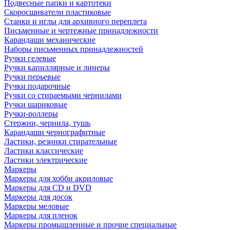
Подвесные папки и картотеки
Скоросшиватели пластиковые
Станки и иглы для архивного переплета
Письменные и чертежные принадлежности
Карандаши механические
Наборы письменных принадлежностей
Ручки гелевые
Ручки капиллярные и линеры
Ручки перьевые
Ручки подарочные
Ручки со стираемыми чернилами
Ручки шариковые
Ручки-роллеры
Стержни, чернила, тушь
Карандаши чернографитные
Ластики, резинки стирательные
Ластики классические
Ластики электрические
Маркеры
Маркеры для хобби акриловые
Маркеры для CD и DVD
Маркеры для досок
Маркеры меловые
Маркеры для пленок
Маркеры промышленные и прочие специальные