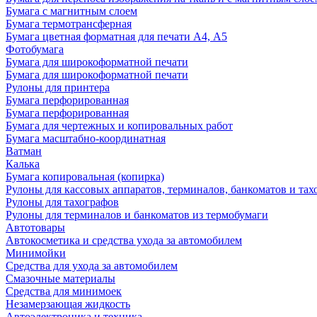
Бумага с магнитным слоем
Бумага термотрансферная
Бумага цветная форматная для печати А4, А5
Фотобумага
Бумага для широкоформатной печати
Бумага для широкоформатной печати
Рулоны для принтера
Бумага перфорированная
Бумага перфорированная
Бумага для чертежных и копировальных работ
Бумага масштабно-координатная
Ватман
Калька
Бумага копировальная (копирка)
Рулоны для кассовых аппаратов, терминалов, банкоматов и тах
Рулоны для тахографов
Рулоны для терминалов и банкоматов из термобумаги
Автотовары
Автокосметика и средства ухода за автомобилем
Минимойки
Средства для ухода за автомобилем
Смазочные материалы
Средства для минимоек
Незамерзающая жидкость
Автоэлектроника и техника