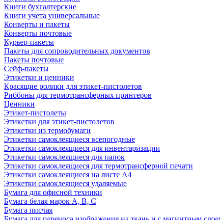
Книги бухгалтерские
Книги учета универсальные
Конверты и пакеты
Конверты почтовые
Курьер-пакеты
Пакеты для сопроводительных документов
Пакеты почтовые
Сейф-пакеты
Этикетки и ценники
Красящие ролики для этикет-пистолетов
Риббоны для термотрансферных принтеров
Ценники
Этикет-пистолеты
Этикетки для этикет-пистолетов
Этикетки из термобумаги
Этикетки самоклеящиеся всепогодные
Этикетки самоклеящиеся для инвентаризации
Этикетки самоклеящиеся для папок
Этикетки самоклеящиеся для термотрансферной печати
Этикетки самоклеящиеся на листе А4
Этикетки самоклеящиеся удаляемые
Бумага для офисной техники
Бумага белая марок А, В, С
Бумага писчая
Бумага для переноса изображения на ткань и с магнитным слое