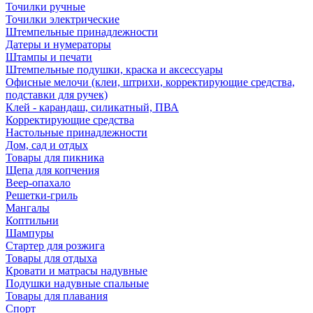
Точилки ручные
Точилки электрические
Штемпельные принадлежности
Датеры и нумераторы
Штампы и печати
Штемпельные подушки, краска и аксессуары
Офисные мелочи (клеи, штрихи, корректирующие средства,
подставки для ручек)
Клей - карандаш, силикатный, ПВА
Корректирующие средства
Настольные принадлежности
Дом, сад и отдых
Товары для пикника
Щепа для копчения
Веер-опахало
Решетки-гриль
Мангалы
Коптильни
Шампуры
Стартер для розжига
Товары для отдыха
Кровати и матрасы надувные
Подушки надувные спальные
Товары для плавания
Спорт