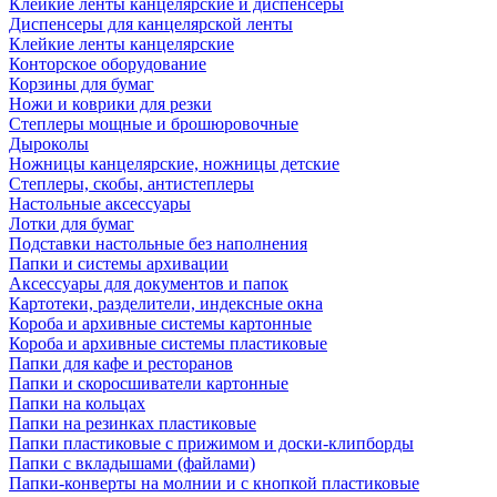
Клейкие ленты канцелярские и диспенсеры
Диспенсеры для канцелярской ленты
Клейкие ленты канцелярские
Конторское оборудование
Корзины для бумаг
Ножи и коврики для резки
Степлеры мощные и брошюровочные
Дыроколы
Ножницы канцелярские, ножницы детские
Степлеры, скобы, антистеплеры
Настольные аксессуары
Лотки для бумаг
Подставки настольные без наполнения
Папки и системы архивации
Аксессуары для документов и папок
Картотеки, разделители, индексные окна
Короба и архивные системы картонные
Короба и архивные системы пластиковые
Папки для кафе и ресторанов
Папки и скоросшиватели картонные
Папки на кольцах
Папки на резинках пластиковые
Папки пластиковые с прижимом и доски-клипборды
Папки с вкладышами (файлами)
Папки-конверты на молнии и с кнопкой пластиковые