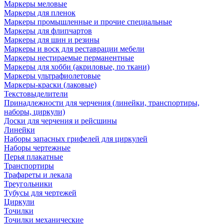
Маркеры меловые
Маркеры для пленок
Маркеры промышленные и прочие специальные
Маркеры для флипчартов
Маркеры для шин и резины
Маркеры и воск для реставрации мебели
Маркеры нестираемые перманентные
Маркеры для хобби (акриловые, по ткани)
Маркеры ультрафиолетовые
Маркеры-краски (лаковые)
Текстовыделители
Принадлежности для черчения (линейки, транспортиры,
наборы, циркули)
Доски для черчения и рейсшины
Линейки
Наборы запасных грифелей для циркулей
Наборы чертежные
Перья плакатные
Транспортиры
Трафареты и лекала
Треугольники
Тубусы для чертежей
Циркули
Точилки
Точилки механические