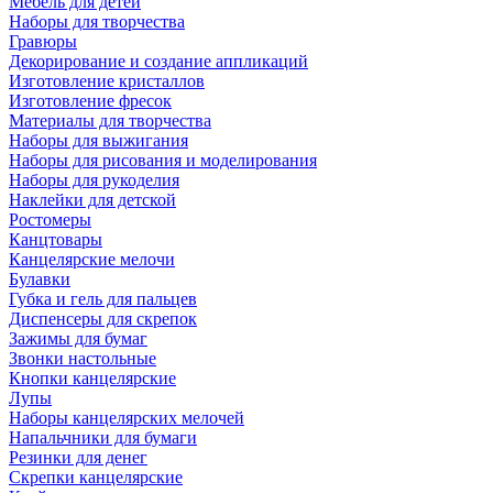
Мебель для детей
Наборы для творчества
Гравюры
Декорирование и создание аппликаций
Изготовление кристаллов
Изготовление фресок
Материалы для творчества
Наборы для выжигания
Наборы для рисования и моделирования
Наборы для рукоделия
Наклейки для детской
Ростомеры
Канцтовары
Канцелярские мелочи
Булавки
Губка и гель для пальцев
Диспенсеры для скрепок
Зажимы для бумаг
Звонки настольные
Кнопки канцелярские
Лупы
Наборы канцелярских мелочей
Напальчники для бумаги
Резинки для денег
Скрепки канцелярские