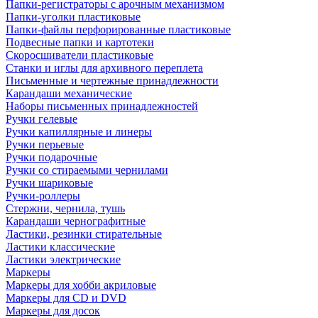
Папки-регистраторы с арочным механизмом
Папки-уголки пластиковые
Папки-файлы перфорированные пластиковые
Подвесные папки и картотеки
Скоросшиватели пластиковые
Станки и иглы для архивного переплета
Письменные и чертежные принадлежности
Карандаши механические
Наборы письменных принадлежностей
Ручки гелевые
Ручки капиллярные и линеры
Ручки перьевые
Ручки подарочные
Ручки со стираемыми чернилами
Ручки шариковые
Ручки-роллеры
Стержни, чернила, тушь
Карандаши чернографитные
Ластики, резинки стирательные
Ластики классические
Ластики электрические
Маркеры
Маркеры для хобби акриловые
Маркеры для CD и DVD
Маркеры для досок