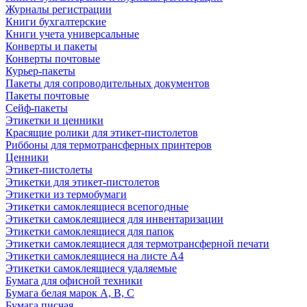
Журналы регистрации
Книги бухгалтерские
Книги учета универсальные
Конверты и пакеты
Конверты почтовые
Курьер-пакеты
Пакеты для сопроводительных документов
Пакеты почтовые
Сейф-пакеты
Этикетки и ценники
Красящие ролики для этикет-пистолетов
Риббоны для термотрансферных принтеров
Ценники
Этикет-пистолеты
Этикетки для этикет-пистолетов
Этикетки из термобумаги
Этикетки самоклеящиеся всепогодные
Этикетки самоклеящиеся для инвентаризации
Этикетки самоклеящиеся для папок
Этикетки самоклеящиеся для термотрансферной печати
Этикетки самоклеящиеся на листе А4
Этикетки самоклеящиеся удаляемые
Бумага для офисной техники
Бумага белая марок А, В, С
Бумага писчая