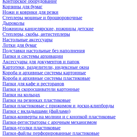
Конторское оборудование
Корзины для бумаг
Ножи и коврики для резки
Степлеры мощные и брошюровочные
Дыроколы
Ножницы канцелярские, ножницы детские
Степлеры, скобы, антистеплеры
Настольные аксессуары
Лотки для бумаг
Подставки настольные без наполнения
Папки и системы архивации
Аксессуары для документов и папок
Картотеки, разделители, индексные окна
Короба и архивные системы картонные
Короба и архивные системы пластиковые
Папки для кафе и ресторанов
Папки и скоросшиватели картонные
Папки на кольцах
Папки на резинках пластиковые
Папки пластиковые с прижимом и доски-клипборды
Папки с вкладышами (файлами)
Папки-конверты на молнии и с кнопкой пластиковые
Папки-регистраторы с арочным механизмом
Папки-уголки пластиковые
Папки-файлы перфорированные пластиковые