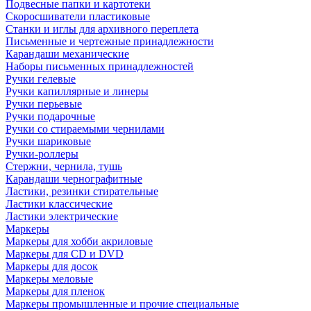
Подвесные папки и картотеки
Скоросшиватели пластиковые
Станки и иглы для архивного переплета
Письменные и чертежные принадлежности
Карандаши механические
Наборы письменных принадлежностей
Ручки гелевые
Ручки капиллярные и линеры
Ручки перьевые
Ручки подарочные
Ручки со стираемыми чернилами
Ручки шариковые
Ручки-роллеры
Стержни, чернила, тушь
Карандаши чернографитные
Ластики, резинки стирательные
Ластики классические
Ластики электрические
Маркеры
Маркеры для хобби акриловые
Маркеры для CD и DVD
Маркеры для досок
Маркеры меловые
Маркеры для пленок
Маркеры промышленные и прочие специальные