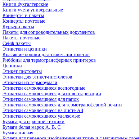
Книги бухгалтерские
Книги учета универсальные
Конверты и пакеты
Конверты почтовые
Курьер-пакеты
Пакеты для сопроводительных документов
Пакеты почтовые
Сейф-пакеты
Этикетки и ценники
Красящие ролики для этикет-пистолетов
Риббоны для термотрансферных принтеров
Ценники
Этикет-пистолеты
Этикетки для этикет-пистолетов
Этикетки из термобумаги
Этикетки самоклеящиеся всепогодные
Этикетки самоклеящиеся для инвентаризации
Этикетки самоклеящиеся для папок
Этикетки самоклеящиеся для термотрансферной печати
Этикетки самоклеящиеся на листе А4
Этикетки самоклеящиеся удаляемые
Бумага для офисной техники
Бумага белая марок А, В, С
Бумага писчая
Бумага для переноса изображения на ткань и с магнитным слое