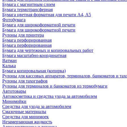
Бумага с магнитным слоем
Бумага термотрансферная
Бумага цветная форматная для печати А4, А5
Фотобумага
Бумага для широкоформатной печати
Бумага для широкоформатной печати
Рулоны для принтера
Бумага перфорированная
Бумага перфорированная
Бумага для чертежных и копировальных работ
Бумага масштабно-координатная
Ватман
Калька
Бумага копировальная (копирка)
Рулоны для кассовых аппаратов, терминалов, банкоматов и тах
Рулоны для тахографов
Рулоны для терминалов и банкоматов из термобумаги
Автотовары
Автокосметика и средства ухода за автомобилем
Минимойки
Средства для ухода за автомобилем
Смазочные материалы
Средства для минимоек
Незамерзающая жидкость
Автоэлектроника и техника