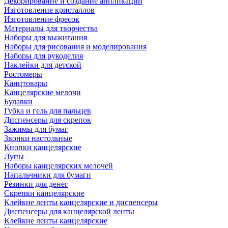
Декорирование и создание аппликаций
Изготовление кристаллов
Изготовление фресок
Материалы для творчества
Наборы для выжигания
Наборы для рисования и моделирования
Наборы для рукоделия
Наклейки для детской
Ростомеры
Канцтовары
Канцелярские мелочи
Булавки
Губка и гель для пальцев
Диспенсеры для скрепок
Зажимы для бумаг
Звонки настольные
Кнопки канцелярские
Лупы
Наборы канцелярских мелочей
Напальчники для бумаги
Резинки для денег
Скрепки канцелярские
Клейкие ленты канцелярские и диспенсеры
Диспенсеры для канцелярской ленты
Клейкие ленты канцелярские