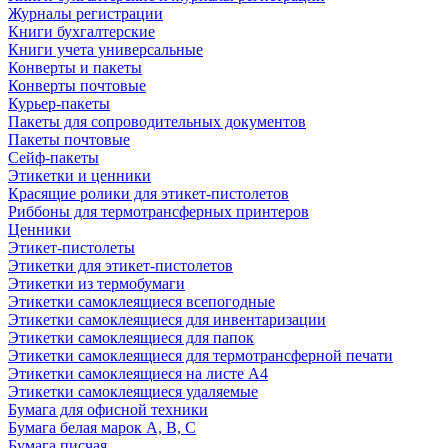
Журналы регистрации
Книги бухгалтерские
Книги учета универсальные
Конверты и пакеты
Конверты почтовые
Курьер-пакеты
Пакеты для сопроводительных документов
Пакеты почтовые
Сейф-пакеты
Этикетки и ценники
Красящие ролики для этикет-пистолетов
Риббоны для термотрансферных принтеров
Ценники
Этикет-пистолеты
Этикетки для этикет-пистолетов
Этикетки из термобумаги
Этикетки самоклеящиеся всепогодные
Этикетки самоклеящиеся для инвентаризации
Этикетки самоклеящиеся для папок
Этикетки самоклеящиеся для термотрансферной печати
Этикетки самоклеящиеся на листе А4
Этикетки самоклеящиеся удаляемые
Бумага для офисной техники
Бумага белая марок А, В, С
Бумага писчая