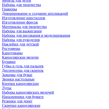
Мебель для детей
Наборы для творчества
Гравюры
Декорирование и создание аппликаций
Изготовление кристаллов
Изготовление фресок
Материалы для творчества
Наборы для выжигания
Наборы для рисования и моделирования
Наборы для рукоделия
Наклейки для детской
Ростомеры
Канцтовары
Канцелярские мелочи
Булавки
Губка и гель для пальцев
Диспенсеры для скрепок
Зажимы для бумаг
Звонки настольные
Кнопки канцелярские
Лупы
Наборы канцелярских мелочей
Напальчники для бумаги
Резинки для денег
Скрепки канцелярские