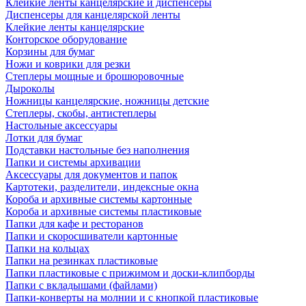
Клейкие ленты канцелярские и диспенсеры
Диспенсеры для канцелярской ленты
Клейкие ленты канцелярские
Конторское оборудование
Корзины для бумаг
Ножи и коврики для резки
Степлеры мощные и брошюровочные
Дыроколы
Ножницы канцелярские, ножницы детские
Степлеры, скобы, антистеплеры
Настольные аксессуары
Лотки для бумаг
Подставки настольные без наполнения
Папки и системы архивации
Аксессуары для документов и папок
Картотеки, разделители, индексные окна
Короба и архивные системы картонные
Короба и архивные системы пластиковые
Папки для кафе и ресторанов
Папки и скоросшиватели картонные
Папки на кольцах
Папки на резинках пластиковые
Папки пластиковые с прижимом и доски-клипборды
Папки с вкладышами (файлами)
Папки-конверты на молнии и с кнопкой пластиковые