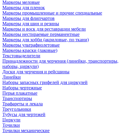
Маркеры меловые
Маркеры для пленок
Маркеры промышленные и прочие специальные
Маркеры для флипчартов
Маркеры для шин и резины
Маркеры и воск для реставрации мебели
Маркеры нестираемые перманентные
Маркеры для хобби (акриловые, по ткани)
Маркеры ультрафиолетовые
Маркеры-краски (лаковые)
Текстовыделители
Принадлежности для черчения (линейки, транспортиры,
наборы, циркули)
Доски для черчения и рейсшины
Линейки
Наборы запасных грифелей для циркулей
Наборы чертежные
Перья плакатные
Транспортиры
Трафареты и лекала
Треугольники
Тубусы для чертежей
Циркули
Точилки
Точилки механические