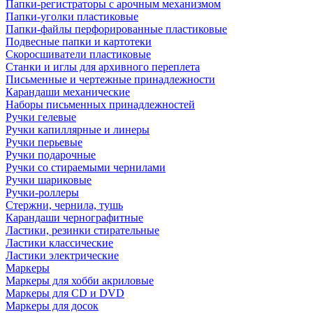
Папки-регистраторы с арочным механизмом
Папки-уголки пластиковые
Папки-файлы перфорированные пластиковые
Подвесные папки и картотеки
Скоросшиватели пластиковые
Станки и иглы для архивного переплета
Письменные и чертежные принадлежности
Карандаши механические
Наборы письменных принадлежностей
Ручки гелевые
Ручки капиллярные и линеры
Ручки перьевые
Ручки подарочные
Ручки со стираемыми чернилами
Ручки шариковые
Ручки-роллеры
Стержни, чернила, тушь
Карандаши чернографитные
Ластики, резинки стирательные
Ластики классические
Ластики электрические
Маркеры
Маркеры для хобби акриловые
Маркеры для CD и DVD
Маркеры для досок