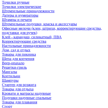
Точилки ручные
Точилки электрические
Штемпельные принадлежности
Датеры и нумераторы
Штампы и печати
Штемпельные подушки, краска и аксессуары
Офисные мелочи (клеи, штрихи, корректирующие средства,
подставки для ручек)
Клей - карандаш, силикатный, ПВА
Корректирующие средства
Настольные принадлежности
Дом, сад и отдых
Товары для пикника
Щепа для копчения
Веер-опахало
Решетки-гриль
Мангалы
Коптильни
Шампуры
Стартер для розжига
Товары для отдыха
Кровати и матрасы надувные
Подушки надувные спальные
Товары для плавания
Спорт