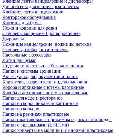
Клейкие ленты канцелярские и диспенсеры
Диспенсеры для канцелярской ленты
Клейкие ленты канцелярские
Конторское оборудование
Корзины для бумаг
Ножи и коврики для резки
Степлеры мощные и брошюровочные
Дыроколы
Ножницы канцелярские, ножницы детские
Степлеры, скобы, антистеплеры
Настольные аксессуары
Лотки для бумаг
Подставки настольные без наполнения
Папки и системы архивации
Аксессуары для документов и папок
Картотеки, разделители, индексные окна
Короба и архивные системы картонные
Короба и архивные системы пластиковые
Папки для кафе и ресторанов
Папки и скоросшиватели картонные
Папки на кольцах
Папки на резинках пластиковые
Папки пластиковые с прижимом и доски-клипборды
Папки с вкладышами (файлами)
Папки-конверты на молнии и с кнопкой пластиковые