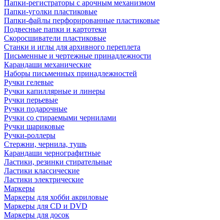
Папки-регистраторы с арочным механизмом
Папки-уголки пластиковые
Папки-файлы перфорированные пластиковые
Подвесные папки и картотеки
Скоросшиватели пластиковые
Станки и иглы для архивного переплета
Письменные и чертежные принадлежности
Карандаши механические
Наборы письменных принадлежностей
Ручки гелевые
Ручки капиллярные и линеры
Ручки перьевые
Ручки подарочные
Ручки со стираемыми чернилами
Ручки шариковые
Ручки-роллеры
Стержни, чернила, тушь
Карандаши чернографитные
Ластики, резинки стирательные
Ластики классические
Ластики электрические
Маркеры
Маркеры для хобби акриловые
Маркеры для CD и DVD
Маркеры для досок