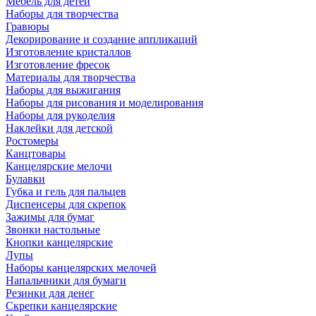
Мебель для детей
Наборы для творчества
Гравюры
Декорирование и создание аппликаций
Изготовление кристаллов
Изготовление фресок
Материалы для творчества
Наборы для выжигания
Наборы для рисования и моделирования
Наборы для рукоделия
Наклейки для детской
Ростомеры
Канцтовары
Канцелярские мелочи
Булавки
Губка и гель для пальцев
Диспенсеры для скрепок
Зажимы для бумаг
Звонки настольные
Кнопки канцелярские
Лупы
Наборы канцелярских мелочей
Напальчники для бумаги
Резинки для денег
Скрепки канцелярские