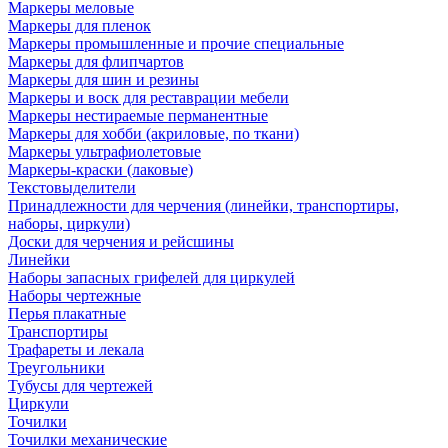
Маркеры меловые
Маркеры для пленок
Маркеры промышленные и прочие специальные
Маркеры для флипчартов
Маркеры для шин и резины
Маркеры и воск для реставрации мебели
Маркеры нестираемые перманентные
Маркеры для хобби (акриловые, по ткани)
Маркеры ультрафиолетовые
Маркеры-краски (лаковые)
Текстовыделители
Принадлежности для черчения (линейки, транспортиры,
наборы, циркули)
Доски для черчения и рейсшины
Линейки
Наборы запасных грифелей для циркулей
Наборы чертежные
Перья плакатные
Транспортиры
Трафареты и лекала
Треугольники
Тубусы для чертежей
Циркули
Точилки
Точилки механические