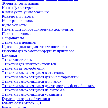
Журналы регистрации
Книги бухгалтерские
Книги учета универсальные
Конверты и пакеты
Конверты почтовые
Курьер-пакеты
Пакеты для сопроводительных документов
Пакеты почтовые
Сейф-пакеты
Этикетки и ценники
Красящие ролики для этикет-пистолетов
Риббоны для термотрансферных принтеров
Ценники
Этикет-пистолеты
Этикетки для этикет-пистолетов
Этикетки из термобумаги
Этикетки самоклеящиеся всепогодные
Этикетки самоклеящиеся для инвентаризации
Этикетки самоклеящиеся для папок
Этикетки самоклеящиеся для термотрансферной печати
Этикетки самоклеящиеся на листе А4
Этикетки самоклеящиеся удаляемые
Бумага для офисной техники
Бумага белая марок А, В, С
Бумага писчая