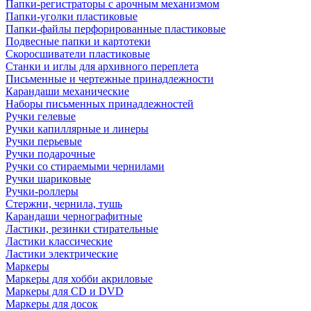
Папки-регистраторы с арочным механизмом
Папки-уголки пластиковые
Папки-файлы перфорированные пластиковые
Подвесные папки и картотеки
Скоросшиватели пластиковые
Станки и иглы для архивного переплета
Письменные и чертежные принадлежности
Карандаши механические
Наборы письменных принадлежностей
Ручки гелевые
Ручки капиллярные и линеры
Ручки перьевые
Ручки подарочные
Ручки со стираемыми чернилами
Ручки шариковые
Ручки-роллеры
Стержни, чернила, тушь
Карандаши чернографитные
Ластики, резинки стирательные
Ластики классические
Ластики электрические
Маркеры
Маркеры для хобби акриловые
Маркеры для CD и DVD
Маркеры для досок