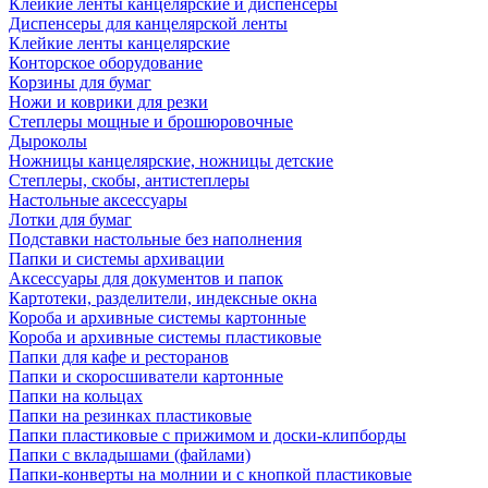
Клейкие ленты канцелярские и диспенсеры
Диспенсеры для канцелярской ленты
Клейкие ленты канцелярские
Конторское оборудование
Корзины для бумаг
Ножи и коврики для резки
Степлеры мощные и брошюровочные
Дыроколы
Ножницы канцелярские, ножницы детские
Степлеры, скобы, антистеплеры
Настольные аксессуары
Лотки для бумаг
Подставки настольные без наполнения
Папки и системы архивации
Аксессуары для документов и папок
Картотеки, разделители, индексные окна
Короба и архивные системы картонные
Короба и архивные системы пластиковые
Папки для кафе и ресторанов
Папки и скоросшиватели картонные
Папки на кольцах
Папки на резинках пластиковые
Папки пластиковые с прижимом и доски-клипборды
Папки с вкладышами (файлами)
Папки-конверты на молнии и с кнопкой пластиковые