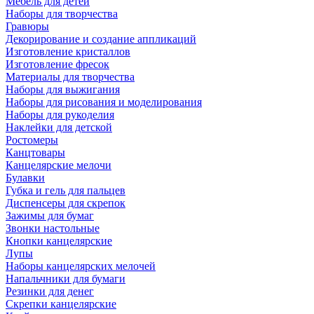
Мебель для детей
Наборы для творчества
Гравюры
Декорирование и создание аппликаций
Изготовление кристаллов
Изготовление фресок
Материалы для творчества
Наборы для выжигания
Наборы для рисования и моделирования
Наборы для рукоделия
Наклейки для детской
Ростомеры
Канцтовары
Канцелярские мелочи
Булавки
Губка и гель для пальцев
Диспенсеры для скрепок
Зажимы для бумаг
Звонки настольные
Кнопки канцелярские
Лупы
Наборы канцелярских мелочей
Напальчники для бумаги
Резинки для денег
Скрепки канцелярские