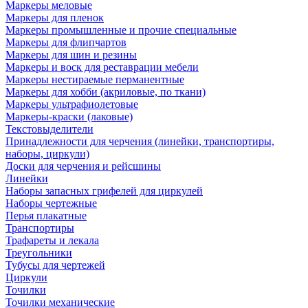
Маркеры меловые
Маркеры для пленок
Маркеры промышленные и прочие специальные
Маркеры для флипчартов
Маркеры для шин и резины
Маркеры и воск для реставрации мебели
Маркеры нестираемые перманентные
Маркеры для хобби (акриловые, по ткани)
Маркеры ультрафиолетовые
Маркеры-краски (лаковые)
Текстовыделители
Принадлежности для черчения (линейки, транспортиры,
наборы, циркули)
Доски для черчения и рейсшины
Линейки
Наборы запасных грифелей для циркулей
Наборы чертежные
Перья плакатные
Транспортиры
Трафареты и лекала
Треугольники
Тубусы для чертежей
Циркули
Точилки
Точилки механические