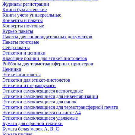
Журналы регистрации
Книги бухгалтерские
Книги учета универсальные
Конверты и пакеты
Конверты почтовые
Курьер-пакеты
Пакеты для сопроводительных документов
Пакеты почтовые
Сейф-пакеты
Этикетки и ценники
Красящие ролики для этикет-пистолетов
Риббоны для термотрансферных принтеров
Ценники
Этикет-пистолеты
Этикетки для этикет-пистолетов
Этикетки из термобумаги
Этикетки самоклеящиеся всепогодные
Этикетки самоклеящиеся для инвентаризации
Этикетки самоклеящиеся для папок
Этикетки самоклеящиеся для термотрансферной печати
Этикетки самоклеящиеся на листе А4
Этикетки самоклеящиеся удаляемые
Бумага для офисной техники
Бумага белая марок А, В, С
Бумага писчая