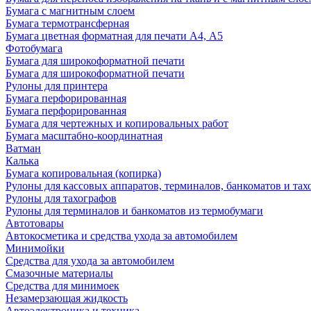
Бумага с магнитным слоем
Бумага термотрансферная
Бумага цветная форматная для печати А4, А5
Фотобумага
Бумага для широкоформатной печати
Бумага для широкоформатной печати
Рулоны для принтера
Бумага перфорированная
Бумага перфорированная
Бумага для чертежных и копировальных работ
Бумага масштабно-координатная
Ватман
Калька
Бумага копировальная (копирка)
Рулоны для кассовых аппаратов, терминалов, банкоматов и тах
Рулоны для тахографов
Рулоны для терминалов и банкоматов из термобумаги
Автотовары
Автокосметика и средства ухода за автомобилем
Минимойки
Средства для ухода за автомобилем
Смазочные материалы
Средства для минимоек
Незамерзающая жидкость
Автоэлектроника и техника