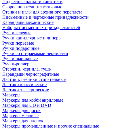
Подвесные папки и картотеки
Скоросшиватели пластиковые
Станки и иглы для архивного переплета
Письменные и чертежные принадлежности
Карандаши механические
Наборы письменных принадлежностей
Ручки гелевые
Ручки капиллярные и линеры
Ручки перьевые
Ручки подарочные
Ручки со стираемыми чернилами
Ручки шариковые
Ручки-роллеры
Стержни, чернила, тушь
Карандаши чернографитные
Ластики, резинки стирательные
Ластики классические
Ластики электрические
Маркеры
Маркеры для хобби акриловые
Маркеры для CD и DVD
Маркеры для досок
Маркеры меловые
Маркеры для пленок
Маркеры промышленные и прочие специальные