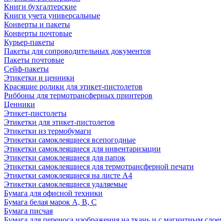
Книги бухгалтерские
Книги учета универсальные
Конверты и пакеты
Конверты почтовые
Курьер-пакеты
Пакеты для сопроводительных документов
Пакеты почтовые
Сейф-пакеты
Этикетки и ценники
Красящие ролики для этикет-пистолетов
Риббоны для термотрансферных принтеров
Ценники
Этикет-пистолеты
Этикетки для этикет-пистолетов
Этикетки из термобумаги
Этикетки самоклеящиеся всепогодные
Этикетки самоклеящиеся для инвентаризации
Этикетки самоклеящиеся для папок
Этикетки самоклеящиеся для термотрансферной печати
Этикетки самоклеящиеся на листе А4
Этикетки самоклеящиеся удаляемые
Бумага для офисной техники
Бумага белая марок А, В, С
Бумага писчая
Бумага для переноса изображения на ткань и с магнитным слое