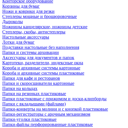
Конторское оборудование
Корзины для бумаг
Ножи и коврики для резки
Степлеры мощные и брошюровочные
Дыроколы
Ножницы канцелярские, ножницы детские
Степлеры, скобы, антистеплеры
Настольные аксессуары
Лотки для бумаг
Подставки настольные без наполнения
Папки и системы архивации
Аксессуары для документов и папок
Картотеки, разделители, индексные окна
Короба и архивные системы картонные
Короба и архивные системы пластиковые
Папки для кафе и ресторанов
Папки и скоросшиватели картонные
Папки на кольцах
Папки на резинках пластиковые
Папки пластиковые с прижимом и доски-клипборды
Папки с вкладышами (файлами)
Папки-конверты на молнии и с кнопкой пластиковые
Папки-регистраторы с арочным механизмом
Папки-уголки пластиковые
Папки-файлы перфорированные пластиковые