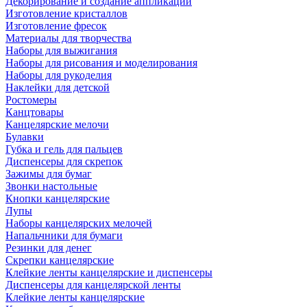
Декорирование и создание аппликаций
Изготовление кристаллов
Изготовление фресок
Материалы для творчества
Наборы для выжигания
Наборы для рисования и моделирования
Наборы для рукоделия
Наклейки для детской
Ростомеры
Канцтовары
Канцелярские мелочи
Булавки
Губка и гель для пальцев
Диспенсеры для скрепок
Зажимы для бумаг
Звонки настольные
Кнопки канцелярские
Лупы
Наборы канцелярских мелочей
Напальчники для бумаги
Резинки для денег
Скрепки канцелярские
Клейкие ленты канцелярские и диспенсеры
Диспенсеры для канцелярской ленты
Клейкие ленты канцелярские