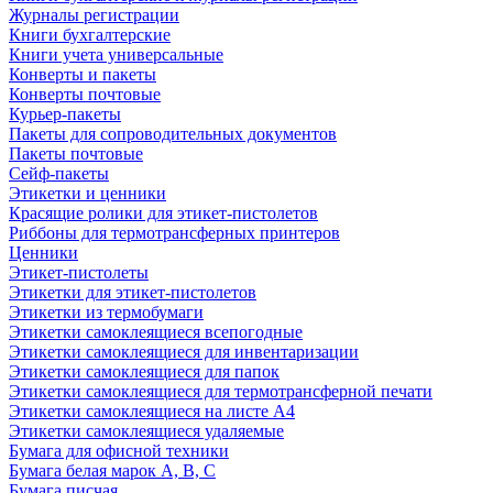
Журналы регистрации
Книги бухгалтерские
Книги учета универсальные
Конверты и пакеты
Конверты почтовые
Курьер-пакеты
Пакеты для сопроводительных документов
Пакеты почтовые
Сейф-пакеты
Этикетки и ценники
Красящие ролики для этикет-пистолетов
Риббоны для термотрансферных принтеров
Ценники
Этикет-пистолеты
Этикетки для этикет-пистолетов
Этикетки из термобумаги
Этикетки самоклеящиеся всепогодные
Этикетки самоклеящиеся для инвентаризации
Этикетки самоклеящиеся для папок
Этикетки самоклеящиеся для термотрансферной печати
Этикетки самоклеящиеся на листе А4
Этикетки самоклеящиеся удаляемые
Бумага для офисной техники
Бумага белая марок А, В, С
Бумага писчая