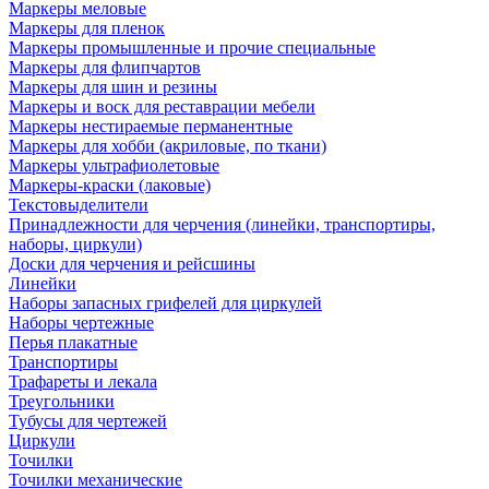
Маркеры меловые
Маркеры для пленок
Маркеры промышленные и прочие специальные
Маркеры для флипчартов
Маркеры для шин и резины
Маркеры и воск для реставрации мебели
Маркеры нестираемые перманентные
Маркеры для хобби (акриловые, по ткани)
Маркеры ультрафиолетовые
Маркеры-краски (лаковые)
Текстовыделители
Принадлежности для черчения (линейки, транспортиры,
наборы, циркули)
Доски для черчения и рейсшины
Линейки
Наборы запасных грифелей для циркулей
Наборы чертежные
Перья плакатные
Транспортиры
Трафареты и лекала
Треугольники
Тубусы для чертежей
Циркули
Точилки
Точилки механические