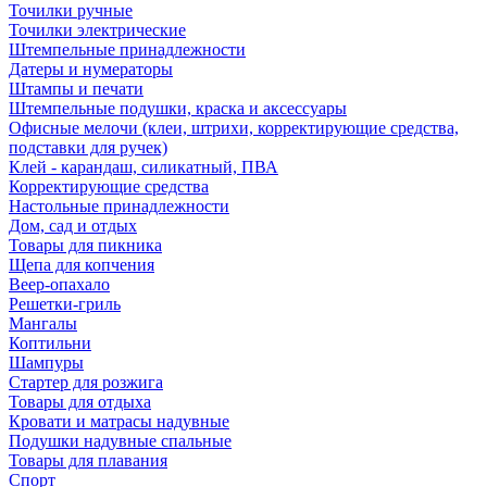
Точилки ручные
Точилки электрические
Штемпельные принадлежности
Датеры и нумераторы
Штампы и печати
Штемпельные подушки, краска и аксессуары
Офисные мелочи (клеи, штрихи, корректирующие средства,
подставки для ручек)
Клей - карандаш, силикатный, ПВА
Корректирующие средства
Настольные принадлежности
Дом, сад и отдых
Товары для пикника
Щепа для копчения
Веер-опахало
Решетки-гриль
Мангалы
Коптильни
Шампуры
Стартер для розжига
Товары для отдыха
Кровати и матрасы надувные
Подушки надувные спальные
Товары для плавания
Спорт