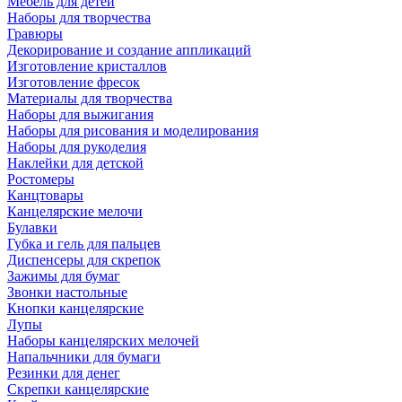
Мебель для детей
Наборы для творчества
Гравюры
Декорирование и создание аппликаций
Изготовление кристаллов
Изготовление фресок
Материалы для творчества
Наборы для выжигания
Наборы для рисования и моделирования
Наборы для рукоделия
Наклейки для детской
Ростомеры
Канцтовары
Канцелярские мелочи
Булавки
Губка и гель для пальцев
Диспенсеры для скрепок
Зажимы для бумаг
Звонки настольные
Кнопки канцелярские
Лупы
Наборы канцелярских мелочей
Напальчники для бумаги
Резинки для денег
Скрепки канцелярские