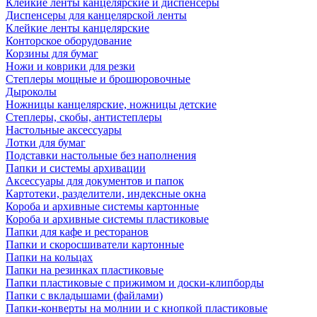
Клейкие ленты канцелярские и диспенсеры
Диспенсеры для канцелярской ленты
Клейкие ленты канцелярские
Конторское оборудование
Корзины для бумаг
Ножи и коврики для резки
Степлеры мощные и брошюровочные
Дыроколы
Ножницы канцелярские, ножницы детские
Степлеры, скобы, антистеплеры
Настольные аксессуары
Лотки для бумаг
Подставки настольные без наполнения
Папки и системы архивации
Аксессуары для документов и папок
Картотеки, разделители, индексные окна
Короба и архивные системы картонные
Короба и архивные системы пластиковые
Папки для кафе и ресторанов
Папки и скоросшиватели картонные
Папки на кольцах
Папки на резинках пластиковые
Папки пластиковые с прижимом и доски-клипборды
Папки с вкладышами (файлами)
Папки-конверты на молнии и с кнопкой пластиковые