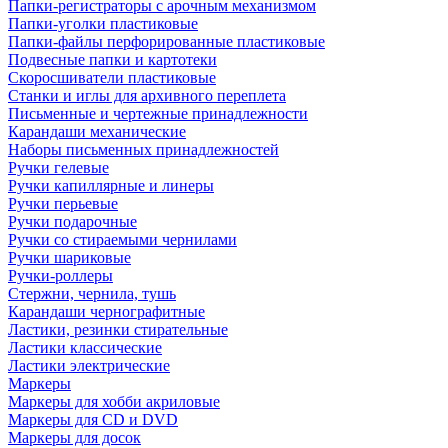
Папки-регистраторы с арочным механизмом
Папки-уголки пластиковые
Папки-файлы перфорированные пластиковые
Подвесные папки и картотеки
Скоросшиватели пластиковые
Станки и иглы для архивного переплета
Письменные и чертежные принадлежности
Карандаши механические
Наборы письменных принадлежностей
Ручки гелевые
Ручки капиллярные и линеры
Ручки перьевые
Ручки подарочные
Ручки со стираемыми чернилами
Ручки шариковые
Ручки-роллеры
Стержни, чернила, тушь
Карандаши чернографитные
Ластики, резинки стирательные
Ластики классические
Ластики электрические
Маркеры
Маркеры для хобби акриловые
Маркеры для CD и DVD
Маркеры для досок