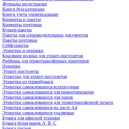
Журналы регистрации
Книги бухгалтерские
Книги учета универсальные
Конверты и пакеты
Конверты почтовые
Курьер-пакеты
Пакеты для сопроводительных документов
Пакеты почтовые
Сейф-пакеты
Этикетки и ценники
Красящие ролики для этикет-пистолетов
Риббоны для термотрансферных принтеров
Ценники
Этикет-пистолеты
Этикетки для этикет-пистолетов
Этикетки из термобумаги
Этикетки самоклеящиеся всепогодные
Этикетки самоклеящиеся для инвентаризации
Этикетки самоклеящиеся для папок
Этикетки самоклеящиеся для термотрансферной печати
Этикетки самоклеящиеся на листе А4
Этикетки самоклеящиеся удаляемые
Бумага для офисной техники
Бумага белая марок А, В, С
Бумага писчая