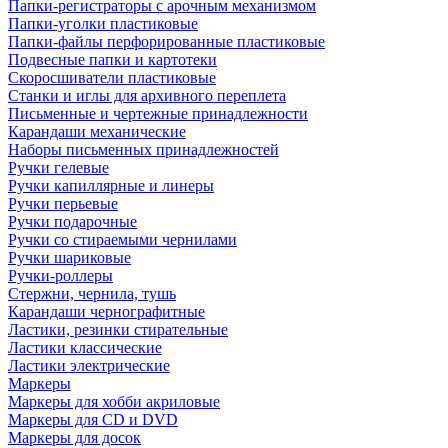
Папки-регистраторы с арочным механизмом
Папки-уголки пластиковые
Папки-файлы перфорированные пластиковые
Подвесные папки и картотеки
Скоросшиватели пластиковые
Станки и иглы для архивного переплета
Письменные и чертежные принадлежности
Карандаши механические
Наборы письменных принадлежностей
Ручки гелевые
Ручки капиллярные и линеры
Ручки перьевые
Ручки подарочные
Ручки со стираемыми чернилами
Ручки шариковые
Ручки-роллеры
Стержни, чернила, тушь
Карандаши чернографитные
Ластики, резинки стирательные
Ластики классические
Ластики электрические
Маркеры
Маркеры для хобби акриловые
Маркеры для CD и DVD
Маркеры для досок