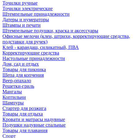
Точилки ручные
Точилки электрические
Штемпельные принадлежности
Датеры и нумераторы
Штампы и печати
Штемпельные подушки, краска и аксессуары
Офисные мелочи (клеи, штрихи, корректирующие средства,
подставки для ручек)
Клей - карандаш, силикатный, ПВА
Корректирующие средства
Настольные принадлежности
Дом, сад и отдых
Товары для пикника
Щепа для копчения
Веер-опахало
Решетки-гриль
Мангалы
Коптильни
Шампуры
Стартер для розжига
Товары для отдыха
Кровати и матрасы надувные
Подушки надувные спальные
Товары для плавания
Спорт