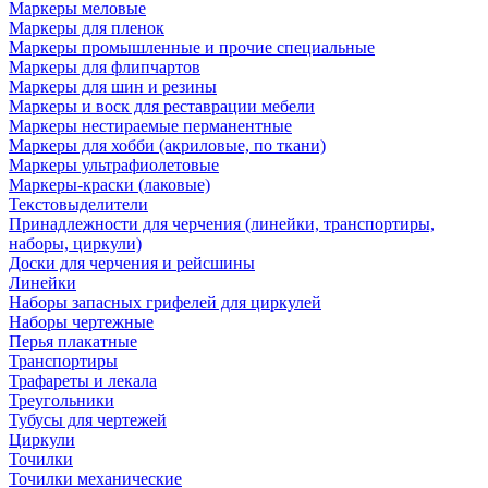
Маркеры меловые
Маркеры для пленок
Маркеры промышленные и прочие специальные
Маркеры для флипчартов
Маркеры для шин и резины
Маркеры и воск для реставрации мебели
Маркеры нестираемые перманентные
Маркеры для хобби (акриловые, по ткани)
Маркеры ультрафиолетовые
Маркеры-краски (лаковые)
Текстовыделители
Принадлежности для черчения (линейки, транспортиры,
наборы, циркули)
Доски для черчения и рейсшины
Линейки
Наборы запасных грифелей для циркулей
Наборы чертежные
Перья плакатные
Транспортиры
Трафареты и лекала
Треугольники
Тубусы для чертежей
Циркули
Точилки
Точилки механические