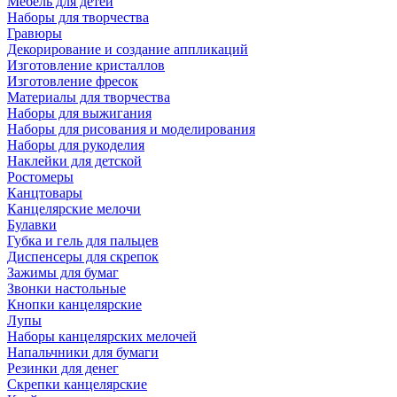
Мебель для детей
Наборы для творчества
Гравюры
Декорирование и создание аппликаций
Изготовление кристаллов
Изготовление фресок
Материалы для творчества
Наборы для выжигания
Наборы для рисования и моделирования
Наборы для рукоделия
Наклейки для детской
Ростомеры
Канцтовары
Канцелярские мелочи
Булавки
Губка и гель для пальцев
Диспенсеры для скрепок
Зажимы для бумаг
Звонки настольные
Кнопки канцелярские
Лупы
Наборы канцелярских мелочей
Напальчники для бумаги
Резинки для денег
Скрепки канцелярские