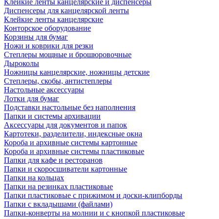
Клейкие ленты канцелярские и диспенсеры
Диспенсеры для канцелярской ленты
Клейкие ленты канцелярские
Конторское оборудование
Корзины для бумаг
Ножи и коврики для резки
Степлеры мощные и брошюровочные
Дыроколы
Ножницы канцелярские, ножницы детские
Степлеры, скобы, антистеплеры
Настольные аксессуары
Лотки для бумаг
Подставки настольные без наполнения
Папки и системы архивации
Аксессуары для документов и папок
Картотеки, разделители, индексные окна
Короба и архивные системы картонные
Короба и архивные системы пластиковые
Папки для кафе и ресторанов
Папки и скоросшиватели картонные
Папки на кольцах
Папки на резинках пластиковые
Папки пластиковые с прижимом и доски-клипборды
Папки с вкладышами (файлами)
Папки-конверты на молнии и с кнопкой пластиковые