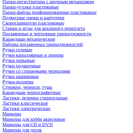
Папки-регистраторы с арочным механизмом
Папки-уголки пластиковые
Папки-файлы перфорированные пластиковые
Подвесные папки и картотеки
Скоросшиватели пластиковые
Станки и иглы для архивного переплета
Письменные и чертежные принадлежности
Карандаши механические
Наборы письменных принадлежностей
Ручки гелевые
Ручки капиллярные и линеры
Ручки перьевые
Ручки подарочные
Ручки со стираемыми чернилами
Ручки шариковые
Ручки-роллеры
Стержни, чернила, тушь
Карандаши чернографитные
Ластики, резинки стирательные
Ластики классические
Ластики электрические
Маркеры
Маркеры для хобби акриловые
Маркеры для CD и DVD
Маркеры для досок