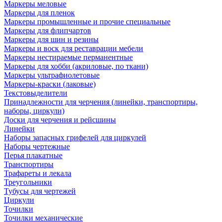
Маркеры меловые
Маркеры для пленок
Маркеры промышленные и прочие специальные
Маркеры для флипчартов
Маркеры для шин и резины
Маркеры и воск для реставрации мебели
Маркеры нестираемые перманентные
Маркеры для хобби (акриловые, по ткани)
Маркеры ультрафиолетовые
Маркеры-краски (лаковые)
Текстовыделители
Принадлежности для черчения (линейки, транспортиры,
наборы, циркули)
Доски для черчения и рейсшины
Линейки
Наборы запасных грифелей для циркулей
Наборы чертежные
Перья плакатные
Транспортиры
Трафареты и лекала
Треугольники
Тубусы для чертежей
Циркули
Точилки
Точилки механические