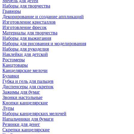
Мебель для детей
Наборы для творчества
Гравюры
Декорирование и создание аппликаций
Изготовление кристаллов
Изготовление фресок
Материалы для творчества
Наборы для выжигания
Наборы для рисования и моделирования
Наборы для рукоделия
Наклейки для детской
Ростомеры
Канцтовары
Канцелярские мелочи
Булавки
Губка и гель для пальцев
Диспенсеры для скрепок
Зажимы для бумаг
Звонки настольные
Кнопки канцелярские
Лупы
Наборы канцелярских мелочей
Напальчники для бумаги
Резинки для денег
Скрепки канцелярские