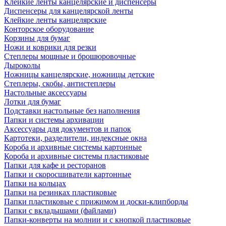
Клейкие ленты канцелярские и диспенсеры
Диспенсеры для канцелярской ленты
Клейкие ленты канцелярские
Конторское оборудование
Корзины для бумаг
Ножи и коврики для резки
Степлеры мощные и брошюровочные
Дыроколы
Ножницы канцелярские, ножницы детские
Степлеры, скобы, антистеплеры
Настольные аксессуары
Лотки для бумаг
Подставки настольные без наполнения
Папки и системы архивации
Аксессуары для документов и папок
Картотеки, разделители, индексные окна
Короба и архивные системы картонные
Короба и архивные системы пластиковые
Папки для кафе и ресторанов
Папки и скоросшиватели картонные
Папки на кольцах
Папки на резинках пластиковые
Папки пластиковые с прижимом и доски-клипборды
Папки с вкладышами (файлами)
Папки-конверты на молнии и с кнопкой пластиковые