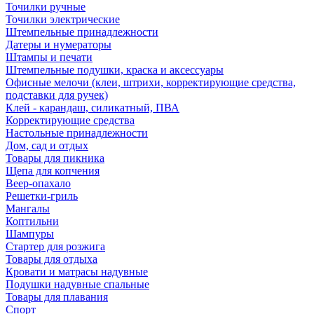
Точилки ручные
Точилки электрические
Штемпельные принадлежности
Датеры и нумераторы
Штампы и печати
Штемпельные подушки, краска и аксессуары
Офисные мелочи (клеи, штрихи, корректирующие средства,
подставки для ручек)
Клей - карандаш, силикатный, ПВА
Корректирующие средства
Настольные принадлежности
Дом, сад и отдых
Товары для пикника
Щепа для копчения
Веер-опахало
Решетки-гриль
Мангалы
Коптильни
Шампуры
Стартер для розжига
Товары для отдыха
Кровати и матрасы надувные
Подушки надувные спальные
Товары для плавания
Спорт