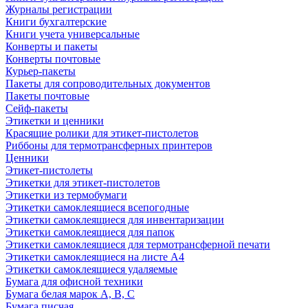
Журналы регистрации
Книги бухгалтерские
Книги учета универсальные
Конверты и пакеты
Конверты почтовые
Курьер-пакеты
Пакеты для сопроводительных документов
Пакеты почтовые
Сейф-пакеты
Этикетки и ценники
Красящие ролики для этикет-пистолетов
Риббоны для термотрансферных принтеров
Ценники
Этикет-пистолеты
Этикетки для этикет-пистолетов
Этикетки из термобумаги
Этикетки самоклеящиеся всепогодные
Этикетки самоклеящиеся для инвентаризации
Этикетки самоклеящиеся для папок
Этикетки самоклеящиеся для термотрансферной печати
Этикетки самоклеящиеся на листе А4
Этикетки самоклеящиеся удаляемые
Бумага для офисной техники
Бумага белая марок А, В, С
Бумага писчая