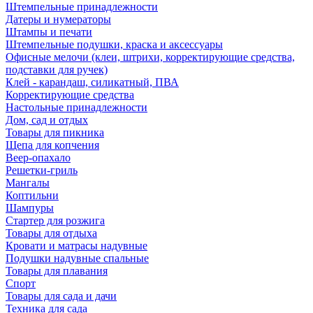
Штемпельные принадлежности
Датеры и нумераторы
Штампы и печати
Штемпельные подушки, краска и аксессуары
Офисные мелочи (клеи, штрихи, корректирующие средства,
подставки для ручек)
Клей - карандаш, силикатный, ПВА
Корректирующие средства
Настольные принадлежности
Дом, сад и отдых
Товары для пикника
Щепа для копчения
Веер-опахало
Решетки-гриль
Мангалы
Коптильни
Шампуры
Стартер для розжига
Товары для отдыха
Кровати и матрасы надувные
Подушки надувные спальные
Товары для плавания
Спорт
Товары для сада и дачи
Техника для сада