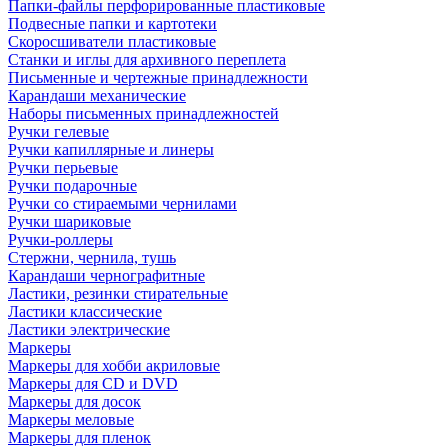
Папки-файлы перфорированные пластиковые
Подвесные папки и картотеки
Скоросшиватели пластиковые
Станки и иглы для архивного переплета
Письменные и чертежные принадлежности
Карандаши механические
Наборы письменных принадлежностей
Ручки гелевые
Ручки капиллярные и линеры
Ручки перьевые
Ручки подарочные
Ручки со стираемыми чернилами
Ручки шариковые
Ручки-роллеры
Стержни, чернила, тушь
Карандаши чернографитные
Ластики, резинки стирательные
Ластики классические
Ластики электрические
Маркеры
Маркеры для хобби акриловые
Маркеры для CD и DVD
Маркеры для досок
Маркеры меловые
Маркеры для пленок