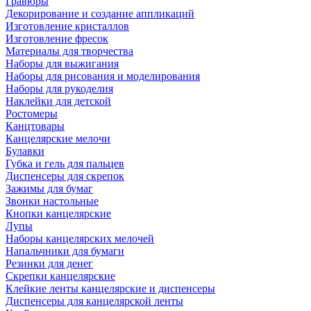
Гравюры
Декорирование и создание аппликаций
Изготовление кристаллов
Изготовление фресок
Материалы для творчества
Наборы для выжигания
Наборы для рисования и моделирования
Наборы для рукоделия
Наклейки для детской
Ростомеры
Канцтовары
Канцелярские мелочи
Булавки
Губка и гель для пальцев
Диспенсеры для скрепок
Зажимы для бумаг
Звонки настольные
Кнопки канцелярские
Лупы
Наборы канцелярских мелочей
Напальчники для бумаги
Резинки для денег
Скрепки канцелярские
Клейкие ленты канцелярские и диспенсеры
Диспенсеры для канцелярской ленты