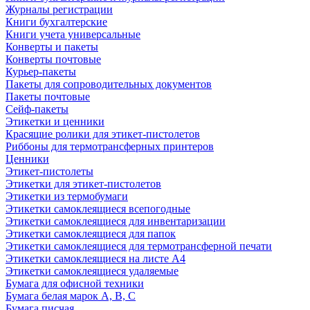
Журналы регистрации
Книги бухгалтерские
Книги учета универсальные
Конверты и пакеты
Конверты почтовые
Курьер-пакеты
Пакеты для сопроводительных документов
Пакеты почтовые
Сейф-пакеты
Этикетки и ценники
Красящие ролики для этикет-пистолетов
Риббоны для термотрансферных принтеров
Ценники
Этикет-пистолеты
Этикетки для этикет-пистолетов
Этикетки из термобумаги
Этикетки самоклеящиеся всепогодные
Этикетки самоклеящиеся для инвентаризации
Этикетки самоклеящиеся для папок
Этикетки самоклеящиеся для термотрансферной печати
Этикетки самоклеящиеся на листе А4
Этикетки самоклеящиеся удаляемые
Бумага для офисной техники
Бумага белая марок А, В, С
Бумага писчая