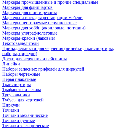
Маркеры промышленные и прочие специальные
Маркеры для флипчартов
Маркеры для шин и резины
Маркеры и воск для реставрации мебели
Маркеры нестираемые перманентные
Маркеры для хобби (акриловые, по ткани)
Маркеры ультрафиолетовые
Маркеры-краски (лаковые)
Текстовыделители
Принадлежности для черчения (линейки, транспортиры,
наборы, циркули)
Доски для черчения и рейсшины
Линейки
Наборы запасных грифелей для циркулей
Наборы чертежные
Перья плакатные
Транспортиры
Трафареты и лекала
Треугольники
Тубусы для чертежей
Циркули
Точилки
Точилки механические
Точилки ручные
Точилки электрические