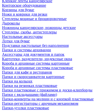
Клейкие ленты канцелярские
Конторское оборудование
Корзины для бумаг
Ножи и коврики для резки
Степлеры мощные и брошюровочные
Дыроколы
Ножницы канцелярские, ножницы детские
Степлеры, скобы, антистеплеры
Настольные аксессуары
Лотки для бумаг
Подставки настольные без наполнения
Папки и системы архивации
Аксессуары для документов и папок
Картотеки, разделители, индексные окна
Короба и архивные системы картонные
Короба и архивные системы пластиковые
Папки для кафе и ресторанов
Папки и скоросшиватели картонные
Папки на кольцах
Папки на резинках пластиковые
Папки пластиковые с прижимом и доски-клипборды
Папки с вкладышами (файлами)
Папки-конверты на молнии и с кнопкой пластиковые
Папки-регистраторы с арочным механизмом
Папки-уголки пластиковые