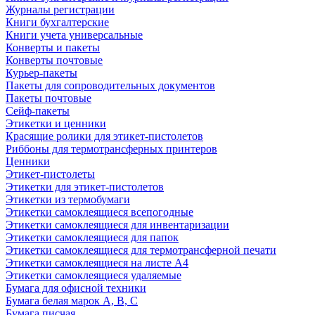
Журналы регистрации
Книги бухгалтерские
Книги учета универсальные
Конверты и пакеты
Конверты почтовые
Курьер-пакеты
Пакеты для сопроводительных документов
Пакеты почтовые
Сейф-пакеты
Этикетки и ценники
Красящие ролики для этикет-пистолетов
Риббоны для термотрансферных принтеров
Ценники
Этикет-пистолеты
Этикетки для этикет-пистолетов
Этикетки из термобумаги
Этикетки самоклеящиеся всепогодные
Этикетки самоклеящиеся для инвентаризации
Этикетки самоклеящиеся для папок
Этикетки самоклеящиеся для термотрансферной печати
Этикетки самоклеящиеся на листе А4
Этикетки самоклеящиеся удаляемые
Бумага для офисной техники
Бумага белая марок А, В, С
Бумага писчая