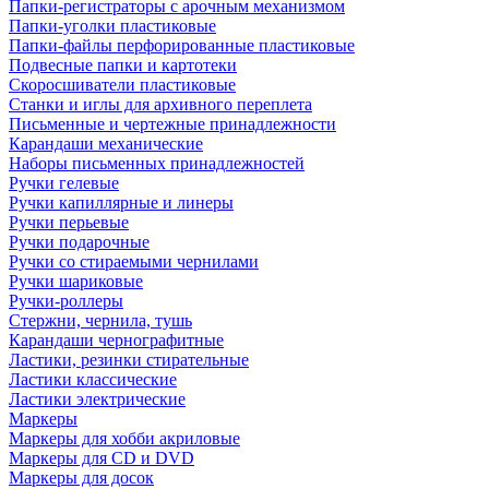
Папки-регистраторы с арочным механизмом
Папки-уголки пластиковые
Папки-файлы перфорированные пластиковые
Подвесные папки и картотеки
Скоросшиватели пластиковые
Станки и иглы для архивного переплета
Письменные и чертежные принадлежности
Карандаши механические
Наборы письменных принадлежностей
Ручки гелевые
Ручки капиллярные и линеры
Ручки перьевые
Ручки подарочные
Ручки со стираемыми чернилами
Ручки шариковые
Ручки-роллеры
Стержни, чернила, тушь
Карандаши чернографитные
Ластики, резинки стирательные
Ластики классические
Ластики электрические
Маркеры
Маркеры для хобби акриловые
Маркеры для CD и DVD
Маркеры для досок