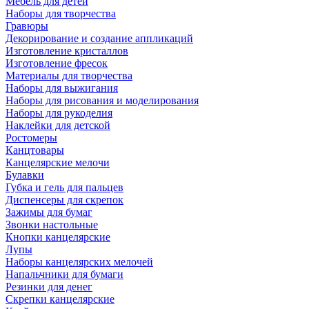
Мебель для детей
Наборы для творчества
Гравюры
Декорирование и создание аппликаций
Изготовление кристаллов
Изготовление фресок
Материалы для творчества
Наборы для выжигания
Наборы для рисования и моделирования
Наборы для рукоделия
Наклейки для детской
Ростомеры
Канцтовары
Канцелярские мелочи
Булавки
Губка и гель для пальцев
Диспенсеры для скрепок
Зажимы для бумаг
Звонки настольные
Кнопки канцелярские
Лупы
Наборы канцелярских мелочей
Напальчники для бумаги
Резинки для денег
Скрепки канцелярские