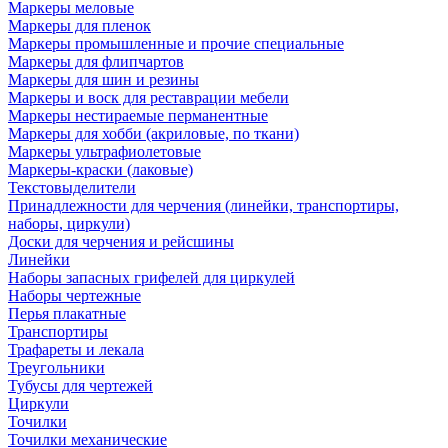
Маркеры меловые
Маркеры для пленок
Маркеры промышленные и прочие специальные
Маркеры для флипчартов
Маркеры для шин и резины
Маркеры и воск для реставрации мебели
Маркеры нестираемые перманентные
Маркеры для хобби (акриловые, по ткани)
Маркеры ультрафиолетовые
Маркеры-краски (лаковые)
Текстовыделители
Принадлежности для черчения (линейки, транспортиры,
наборы, циркули)
Доски для черчения и рейсшины
Линейки
Наборы запасных грифелей для циркулей
Наборы чертежные
Перья плакатные
Транспортиры
Трафареты и лекала
Треугольники
Тубусы для чертежей
Циркули
Точилки
Точилки механические