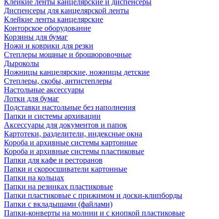
Клейкие ленты канцелярские и диспенсеры
Диспенсеры для канцелярской ленты
Клейкие ленты канцелярские
Конторское оборудование
Корзины для бумаг
Ножи и коврики для резки
Степлеры мощные и брошюровочные
Дыроколы
Ножницы канцелярские, ножницы детские
Степлеры, скобы, антистеплеры
Настольные аксессуары
Лотки для бумаг
Подставки настольные без наполнения
Папки и системы архивации
Аксессуары для документов и папок
Картотеки, разделители, индексные окна
Короба и архивные системы картонные
Короба и архивные системы пластиковые
Папки для кафе и ресторанов
Папки и скоросшиватели картонные
Папки на кольцах
Папки на резинках пластиковые
Папки пластиковые с прижимом и доски-клипборды
Папки с вкладышами (файлами)
Папки-конверты на молнии и с кнопкой пластиковые