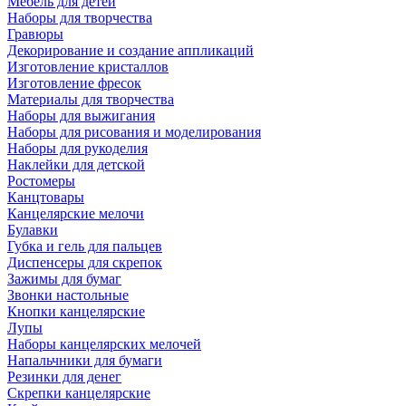
Мебель для детей
Наборы для творчества
Гравюры
Декорирование и создание аппликаций
Изготовление кристаллов
Изготовление фресок
Материалы для творчества
Наборы для выжигания
Наборы для рисования и моделирования
Наборы для рукоделия
Наклейки для детской
Ростомеры
Канцтовары
Канцелярские мелочи
Булавки
Губка и гель для пальцев
Диспенсеры для скрепок
Зажимы для бумаг
Звонки настольные
Кнопки канцелярские
Лупы
Наборы канцелярских мелочей
Напальчники для бумаги
Резинки для денег
Скрепки канцелярские