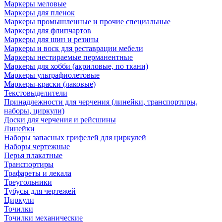
Маркеры меловые
Маркеры для пленок
Маркеры промышленные и прочие специальные
Маркеры для флипчартов
Маркеры для шин и резины
Маркеры и воск для реставрации мебели
Маркеры нестираемые перманентные
Маркеры для хобби (акриловые, по ткани)
Маркеры ультрафиолетовые
Маркеры-краски (лаковые)
Текстовыделители
Принадлежности для черчения (линейки, транспортиры,
наборы, циркули)
Доски для черчения и рейсшины
Линейки
Наборы запасных грифелей для циркулей
Наборы чертежные
Перья плакатные
Транспортиры
Трафареты и лекала
Треугольники
Тубусы для чертежей
Циркули
Точилки
Точилки механические