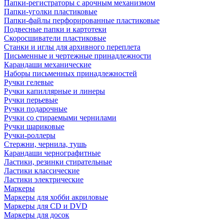
Папки-регистраторы с арочным механизмом
Папки-уголки пластиковые
Папки-файлы перфорированные пластиковые
Подвесные папки и картотеки
Скоросшиватели пластиковые
Станки и иглы для архивного переплета
Письменные и чертежные принадлежности
Карандаши механические
Наборы письменных принадлежностей
Ручки гелевые
Ручки капиллярные и линеры
Ручки перьевые
Ручки подарочные
Ручки со стираемыми чернилами
Ручки шариковые
Ручки-роллеры
Стержни, чернила, тушь
Карандаши чернографитные
Ластики, резинки стирательные
Ластики классические
Ластики электрические
Маркеры
Маркеры для хобби акриловые
Маркеры для CD и DVD
Маркеры для досок