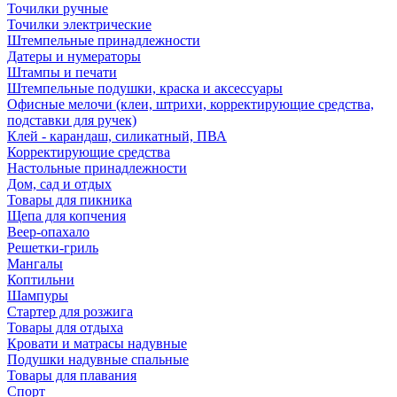
Точилки ручные
Точилки электрические
Штемпельные принадлежности
Датеры и нумераторы
Штампы и печати
Штемпельные подушки, краска и аксессуары
Офисные мелочи (клеи, штрихи, корректирующие средства,
подставки для ручек)
Клей - карандаш, силикатный, ПВА
Корректирующие средства
Настольные принадлежности
Дом, сад и отдых
Товары для пикника
Щепа для копчения
Веер-опахало
Решетки-гриль
Мангалы
Коптильни
Шампуры
Стартер для розжига
Товары для отдыха
Кровати и матрасы надувные
Подушки надувные спальные
Товары для плавания
Спорт