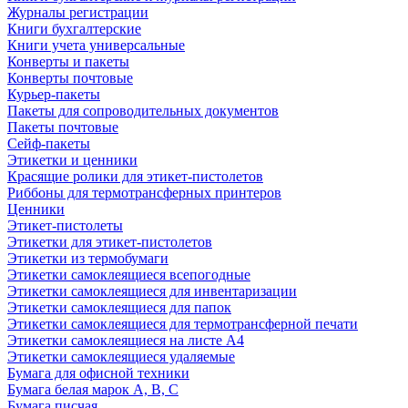
Журналы регистрации
Книги бухгалтерские
Книги учета универсальные
Конверты и пакеты
Конверты почтовые
Курьер-пакеты
Пакеты для сопроводительных документов
Пакеты почтовые
Сейф-пакеты
Этикетки и ценники
Красящие ролики для этикет-пистолетов
Риббоны для термотрансферных принтеров
Ценники
Этикет-пистолеты
Этикетки для этикет-пистолетов
Этикетки из термобумаги
Этикетки самоклеящиеся всепогодные
Этикетки самоклеящиеся для инвентаризации
Этикетки самоклеящиеся для папок
Этикетки самоклеящиеся для термотрансферной печати
Этикетки самоклеящиеся на листе А4
Этикетки самоклеящиеся удаляемые
Бумага для офисной техники
Бумага белая марок А, В, С
Бумага писчая