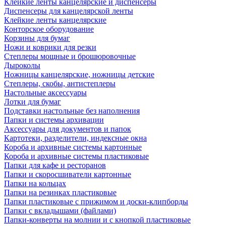
Клейкие ленты канцелярские и диспенсеры
Диспенсеры для канцелярской ленты
Клейкие ленты канцелярские
Конторское оборудование
Корзины для бумаг
Ножи и коврики для резки
Степлеры мощные и брошюровочные
Дыроколы
Ножницы канцелярские, ножницы детские
Степлеры, скобы, антистеплеры
Настольные аксессуары
Лотки для бумаг
Подставки настольные без наполнения
Папки и системы архивации
Аксессуары для документов и папок
Картотеки, разделители, индексные окна
Короба и архивные системы картонные
Короба и архивные системы пластиковые
Папки для кафе и ресторанов
Папки и скоросшиватели картонные
Папки на кольцах
Папки на резинках пластиковые
Папки пластиковые с прижимом и доски-клипборды
Папки с вкладышами (файлами)
Папки-конверты на молнии и с кнопкой пластиковые