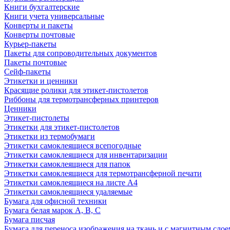
Книги бухгалтерские
Книги учета универсальные
Конверты и пакеты
Конверты почтовые
Курьер-пакеты
Пакеты для сопроводительных документов
Пакеты почтовые
Сейф-пакеты
Этикетки и ценники
Красящие ролики для этикет-пистолетов
Риббоны для термотрансферных принтеров
Ценники
Этикет-пистолеты
Этикетки для этикет-пистолетов
Этикетки из термобумаги
Этикетки самоклеящиеся всепогодные
Этикетки самоклеящиеся для инвентаризации
Этикетки самоклеящиеся для папок
Этикетки самоклеящиеся для термотрансферной печати
Этикетки самоклеящиеся на листе А4
Этикетки самоклеящиеся удаляемые
Бумага для офисной техники
Бумага белая марок А, В, С
Бумага писчая
Бумага для переноса изображения на ткань и с магнитным слое