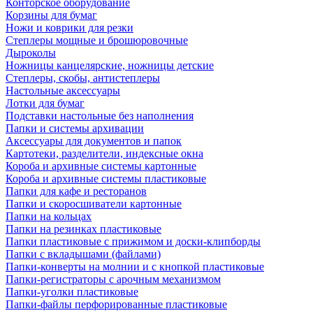
Конторское оборудование
Корзины для бумаг
Ножи и коврики для резки
Степлеры мощные и брошюровочные
Дыроколы
Ножницы канцелярские, ножницы детские
Степлеры, скобы, антистеплеры
Настольные аксессуары
Лотки для бумаг
Подставки настольные без наполнения
Папки и системы архивации
Аксессуары для документов и папок
Картотеки, разделители, индексные окна
Короба и архивные системы картонные
Короба и архивные системы пластиковые
Папки для кафе и ресторанов
Папки и скоросшиватели картонные
Папки на кольцах
Папки на резинках пластиковые
Папки пластиковые с прижимом и доски-клипборды
Папки с вкладышами (файлами)
Папки-конверты на молнии и с кнопкой пластиковые
Папки-регистраторы с арочным механизмом
Папки-уголки пластиковые
Папки-файлы перфорированные пластиковые