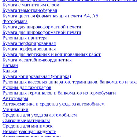
Бумага с магнитным слоем
Бумага термотрансферная
Бумага цветная форматная для печати А4, А5
Фотобумага
Бумага для широкоформатной печати
Бумага для широкоформатной печати
Рулоны для принтера
Бумага перфорированная
Бумага перфорированная
Бумага для чертежных и копировальных работ
Бумага масштабно-координатная
Ватман
Калька
Бумага копировальная (копирка)
Рулоны для кассовых аппаратов, терминалов, банкоматов и тах
Рулоны для тахографов
Рулоны для терминалов и банкоматов из термобумаги
Автотовары
Автокосметика и средства ухода за автомобилем
Минимойки
Средства для ухода за автомобилем
Смазочные материалы
Средства для минимоек
Незамерзающая жидкость
Автоэлектроника и техника