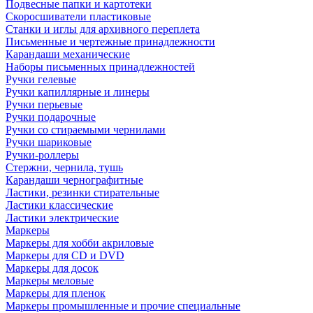
Подвесные папки и картотеки
Скоросшиватели пластиковые
Станки и иглы для архивного переплета
Письменные и чертежные принадлежности
Карандаши механические
Наборы письменных принадлежностей
Ручки гелевые
Ручки капиллярные и линеры
Ручки перьевые
Ручки подарочные
Ручки со стираемыми чернилами
Ручки шариковые
Ручки-роллеры
Стержни, чернила, тушь
Карандаши чернографитные
Ластики, резинки стирательные
Ластики классические
Ластики электрические
Маркеры
Маркеры для хобби акриловые
Маркеры для CD и DVD
Маркеры для досок
Маркеры меловые
Маркеры для пленок
Маркеры промышленные и прочие специальные