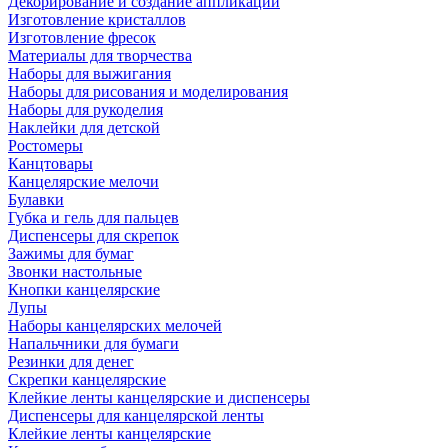
Декорирование и создание аппликаций
Изготовление кристаллов
Изготовление фресок
Материалы для творчества
Наборы для выжигания
Наборы для рисования и моделирования
Наборы для рукоделия
Наклейки для детской
Ростомеры
Канцтовары
Канцелярские мелочи
Булавки
Губка и гель для пальцев
Диспенсеры для скрепок
Зажимы для бумаг
Звонки настольные
Кнопки канцелярские
Лупы
Наборы канцелярских мелочей
Напальчники для бумаги
Резинки для денег
Скрепки канцелярские
Клейкие ленты канцелярские и диспенсеры
Диспенсеры для канцелярской ленты
Клейкие ленты канцелярские