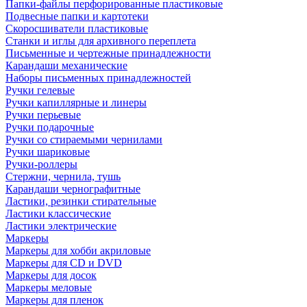
Папки-файлы перфорированные пластиковые
Подвесные папки и картотеки
Скоросшиватели пластиковые
Станки и иглы для архивного переплета
Письменные и чертежные принадлежности
Карандаши механические
Наборы письменных принадлежностей
Ручки гелевые
Ручки капиллярные и линеры
Ручки перьевые
Ручки подарочные
Ручки со стираемыми чернилами
Ручки шариковые
Ручки-роллеры
Стержни, чернила, тушь
Карандаши чернографитные
Ластики, резинки стирательные
Ластики классические
Ластики электрические
Маркеры
Маркеры для хобби акриловые
Маркеры для CD и DVD
Маркеры для досок
Маркеры меловые
Маркеры для пленок