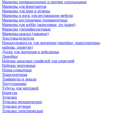
Маркеры промышленные и прочие специальные
Маркеры для флипчартов
Маркеры для шин и резины
Маркеры и воск для реставрации мебели
Маркеры нестираемые перманентные
Маркеры для хобби (акриловые, по ткани)
Маркеры ультрафиолетовые
Маркеры-краски (лаковые)
Текстовыделители
Принадлежности для черчения (линейки, транспортиры,
наборы, циркули)
Доски для черчения и рейсшины
Линейки
Наборы запасных грифелей для циркулей
Наборы чертежные
Перья плакатные
Транспортиры
Трафареты и лекала
Треугольники
Тубусы для чертежей
Циркули
Точилки
Точилки механические
Точилки ручные
Точилки электрические