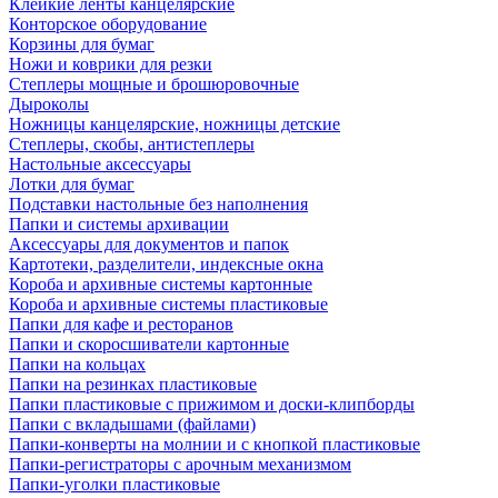
Клейкие ленты канцелярские
Конторское оборудование
Корзины для бумаг
Ножи и коврики для резки
Степлеры мощные и брошюровочные
Дыроколы
Ножницы канцелярские, ножницы детские
Степлеры, скобы, антистеплеры
Настольные аксессуары
Лотки для бумаг
Подставки настольные без наполнения
Папки и системы архивации
Аксессуары для документов и папок
Картотеки, разделители, индексные окна
Короба и архивные системы картонные
Короба и архивные системы пластиковые
Папки для кафе и ресторанов
Папки и скоросшиватели картонные
Папки на кольцах
Папки на резинках пластиковые
Папки пластиковые с прижимом и доски-клипборды
Папки с вкладышами (файлами)
Папки-конверты на молнии и с кнопкой пластиковые
Папки-регистраторы с арочным механизмом
Папки-уголки пластиковые