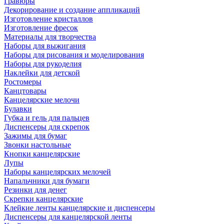
Гравюры
Декорирование и создание аппликаций
Изготовление кристаллов
Изготовление фресок
Материалы для творчества
Наборы для выжигания
Наборы для рисования и моделирования
Наборы для рукоделия
Наклейки для детской
Ростомеры
Канцтовары
Канцелярские мелочи
Булавки
Губка и гель для пальцев
Диспенсеры для скрепок
Зажимы для бумаг
Звонки настольные
Кнопки канцелярские
Лупы
Наборы канцелярских мелочей
Напальчники для бумаги
Резинки для денег
Скрепки канцелярские
Клейкие ленты канцелярские и диспенсеры
Диспенсеры для канцелярской ленты