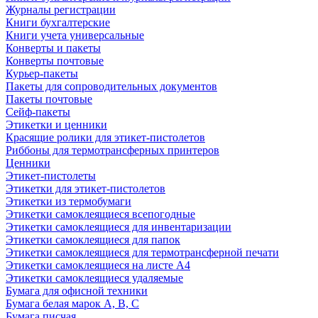
Журналы регистрации
Книги бухгалтерские
Книги учета универсальные
Конверты и пакеты
Конверты почтовые
Курьер-пакеты
Пакеты для сопроводительных документов
Пакеты почтовые
Сейф-пакеты
Этикетки и ценники
Красящие ролики для этикет-пистолетов
Риббоны для термотрансферных принтеров
Ценники
Этикет-пистолеты
Этикетки для этикет-пистолетов
Этикетки из термобумаги
Этикетки самоклеящиеся всепогодные
Этикетки самоклеящиеся для инвентаризации
Этикетки самоклеящиеся для папок
Этикетки самоклеящиеся для термотрансферной печати
Этикетки самоклеящиеся на листе А4
Этикетки самоклеящиеся удаляемые
Бумага для офисной техники
Бумага белая марок А, В, С
Бумага писчая