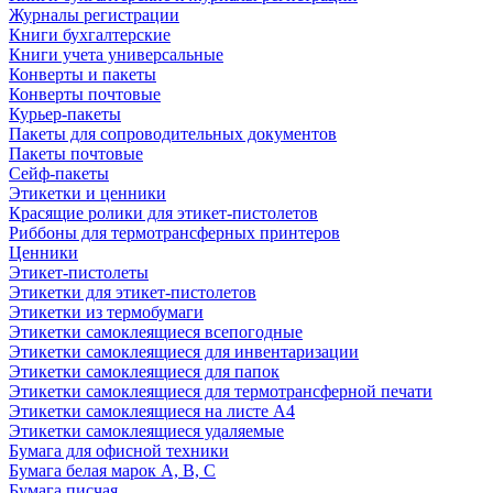
Журналы регистрации
Книги бухгалтерские
Книги учета универсальные
Конверты и пакеты
Конверты почтовые
Курьер-пакеты
Пакеты для сопроводительных документов
Пакеты почтовые
Сейф-пакеты
Этикетки и ценники
Красящие ролики для этикет-пистолетов
Риббоны для термотрансферных принтеров
Ценники
Этикет-пистолеты
Этикетки для этикет-пистолетов
Этикетки из термобумаги
Этикетки самоклеящиеся всепогодные
Этикетки самоклеящиеся для инвентаризации
Этикетки самоклеящиеся для папок
Этикетки самоклеящиеся для термотрансферной печати
Этикетки самоклеящиеся на листе А4
Этикетки самоклеящиеся удаляемые
Бумага для офисной техники
Бумага белая марок А, В, С
Бумага писчая