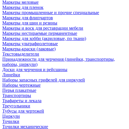
Маркеры меловые
Маркеры для пленок
Маркеры промышленные и прочие специальные
Маркеры для флипчартов
Маркеры для шин и резины
Маркеры и воск для реставрации мебели
Маркеры нестираемые перманентные
Маркеры для хобби (акриловые, по ткани)
Маркеры ультрафиолетовые
Маркеры-краски (лаковые)
Текстовыделители
Принадлежности для черчения (линейки, транспортиры,
наборы, циркули)
Доски для черчения и рейсшины
Линейки
Наборы запасных грифелей для циркулей
Наборы чертежные
Перья плакатные
Транспортиры
Трафареты и лекала
Треугольники
Тубусы для чертежей
Циркули
Точилки
Точилки механические