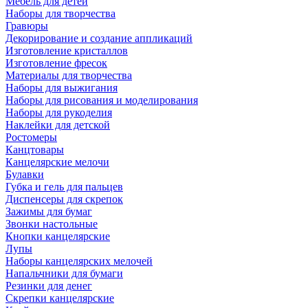
Мебель для детей
Наборы для творчества
Гравюры
Декорирование и создание аппликаций
Изготовление кристаллов
Изготовление фресок
Материалы для творчества
Наборы для выжигания
Наборы для рисования и моделирования
Наборы для рукоделия
Наклейки для детской
Ростомеры
Канцтовары
Канцелярские мелочи
Булавки
Губка и гель для пальцев
Диспенсеры для скрепок
Зажимы для бумаг
Звонки настольные
Кнопки канцелярские
Лупы
Наборы канцелярских мелочей
Напальчники для бумаги
Резинки для денег
Скрепки канцелярские