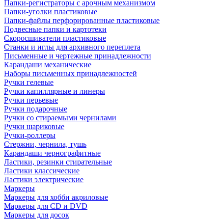
Папки-регистраторы с арочным механизмом
Папки-уголки пластиковые
Папки-файлы перфорированные пластиковые
Подвесные папки и картотеки
Скоросшиватели пластиковые
Станки и иглы для архивного переплета
Письменные и чертежные принадлежности
Карандаши механические
Наборы письменных принадлежностей
Ручки гелевые
Ручки капиллярные и линеры
Ручки перьевые
Ручки подарочные
Ручки со стираемыми чернилами
Ручки шариковые
Ручки-роллеры
Стержни, чернила, тушь
Карандаши чернографитные
Ластики, резинки стирательные
Ластики классические
Ластики электрические
Маркеры
Маркеры для хобби акриловые
Маркеры для CD и DVD
Маркеры для досок