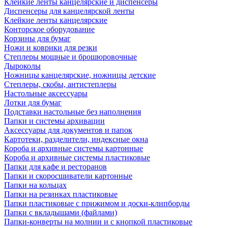
Клейкие ленты канцелярские и диспенсеры
Диспенсеры для канцелярской ленты
Клейкие ленты канцелярские
Конторское оборудование
Корзины для бумаг
Ножи и коврики для резки
Степлеры мощные и брошюровочные
Дыроколы
Ножницы канцелярские, ножницы детские
Степлеры, скобы, антистеплеры
Настольные аксессуары
Лотки для бумаг
Подставки настольные без наполнения
Папки и системы архивации
Аксессуары для документов и папок
Картотеки, разделители, индексные окна
Короба и архивные системы картонные
Короба и архивные системы пластиковые
Папки для кафе и ресторанов
Папки и скоросшиватели картонные
Папки на кольцах
Папки на резинках пластиковые
Папки пластиковые с прижимом и доски-клипборды
Папки с вкладышами (файлами)
Папки-конверты на молнии и с кнопкой пластиковые