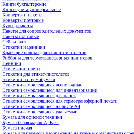
Книги бухгалтерские
Книги учета универсальные
Конверты и пакеты
Конверты почтовые
Курьер-пакеты
Пакеты для сопроводительных документов
Пакеты почтовые
Сейф-пакеты
Этикетки и ценники
Красящие ролики для этикет-пистолетов
Риббоны для термотрансферных принтеров
Ценники
Этикет-пистолеты
Этикетки для этикет-пистолетов
Этикетки из термобумаги
Этикетки самоклеящиеся всепогодные
Этикетки самоклеящиеся для инвентаризации
Этикетки самоклеящиеся для папок
Этикетки самоклеящиеся для термотрансферной печати
Этикетки самоклеящиеся на листе А4
Этикетки самоклеящиеся удаляемые
Бумага для офисной техники
Бумага белая марок А, В, С
Бумага писчая
Бумага для переноса изображения на ткань и с магнитным слое