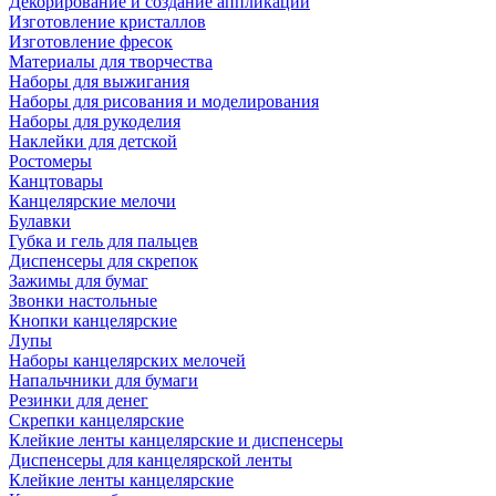
Декорирование и создание аппликаций
Изготовление кристаллов
Изготовление фресок
Материалы для творчества
Наборы для выжигания
Наборы для рисования и моделирования
Наборы для рукоделия
Наклейки для детской
Ростомеры
Канцтовары
Канцелярские мелочи
Булавки
Губка и гель для пальцев
Диспенсеры для скрепок
Зажимы для бумаг
Звонки настольные
Кнопки канцелярские
Лупы
Наборы канцелярских мелочей
Напальчники для бумаги
Резинки для денег
Скрепки канцелярские
Клейкие ленты канцелярские и диспенсеры
Диспенсеры для канцелярской ленты
Клейкие ленты канцелярские