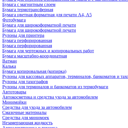
Бумага с магнитным слоем
Бумага термотрансферная
Бумага цветная форматная для печати А4, А5
Фотобумага
Бумага для широкоформатной печати
Бумага для широкоформатной печати
Рулоны для принтера
Бумага перфорированная
Бумага перфорированная
Бумага для чертежных и копировальных работ
Бумага масштабно-координатная
Ватман
Калька
Бумага копировальная (копирка)
Рулоны для кассовых аппаратов, терминалов, банкоматов и тах
Рулоны для тахографов
Рулоны для терминалов и банкоматов из термобумаги
Автотовары
Автокосметика и средства ухода за автомобилем
Минимойки
Средства для ухода за автомобилем
Смазочные материалы
Средства для минимоек
Незамерзающая жидкость
Автоэлектроника и техника