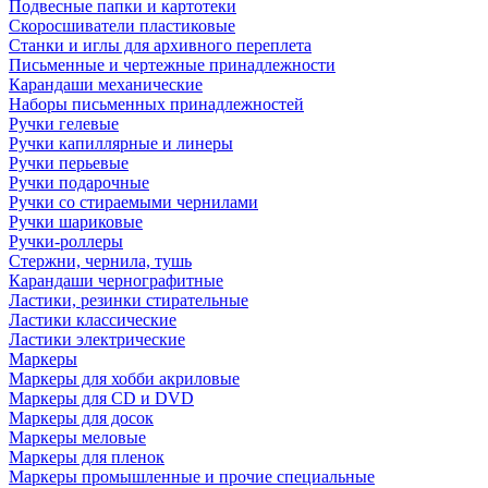
Подвесные папки и картотеки
Скоросшиватели пластиковые
Станки и иглы для архивного переплета
Письменные и чертежные принадлежности
Карандаши механические
Наборы письменных принадлежностей
Ручки гелевые
Ручки капиллярные и линеры
Ручки перьевые
Ручки подарочные
Ручки со стираемыми чернилами
Ручки шариковые
Ручки-роллеры
Стержни, чернила, тушь
Карандаши чернографитные
Ластики, резинки стирательные
Ластики классические
Ластики электрические
Маркеры
Маркеры для хобби акриловые
Маркеры для CD и DVD
Маркеры для досок
Маркеры меловые
Маркеры для пленок
Маркеры промышленные и прочие специальные