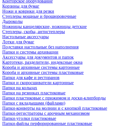
Конторское оборудование
Корзины для бумаг
Ножи и коврики для резки
Степлеры мощные и брошюровочные
Дыроколы
Ножницы канцелярские, ножницы детские
Степлеры, скобы, антистеплеры
Настольные аксессуары
Лотки для бумаг
Подставки настольные без наполнения
Папки и системы архивации
Аксессуары для документов и папок
Картотеки, разделители, индексные окна
Короба и архивные системы картонные
Короба и архивные системы пластиковые
Папки для кафе и ресторанов
Папки и скоросшиватели картонные
Папки на кольцах
Папки на резинках пластиковые
Папки пластиковые с прижимом и доски-клипборды
Папки с вкладышами (файлами)
Папки-конверты на молнии и с кнопкой пластиковые
Папки-регистраторы с арочным механизмом
Папки-уголки пластиковые
Папки-файлы перфорированные пластиковые