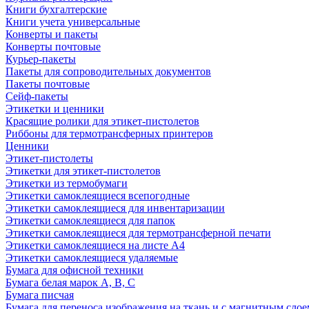
Книги бухгалтерские
Книги учета универсальные
Конверты и пакеты
Конверты почтовые
Курьер-пакеты
Пакеты для сопроводительных документов
Пакеты почтовые
Сейф-пакеты
Этикетки и ценники
Красящие ролики для этикет-пистолетов
Риббоны для термотрансферных принтеров
Ценники
Этикет-пистолеты
Этикетки для этикет-пистолетов
Этикетки из термобумаги
Этикетки самоклеящиеся всепогодные
Этикетки самоклеящиеся для инвентаризации
Этикетки самоклеящиеся для папок
Этикетки самоклеящиеся для термотрансферной печати
Этикетки самоклеящиеся на листе А4
Этикетки самоклеящиеся удаляемые
Бумага для офисной техники
Бумага белая марок А, В, С
Бумага писчая
Бумага для переноса изображения на ткань и с магнитным слое