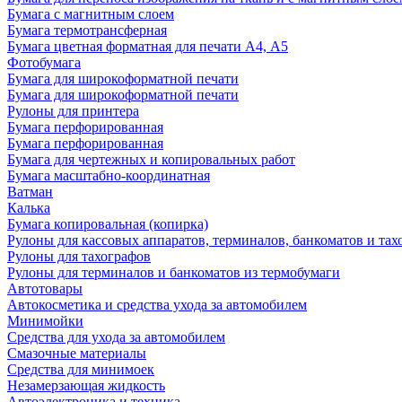
Бумага с магнитным слоем
Бумага термотрансферная
Бумага цветная форматная для печати А4, А5
Фотобумага
Бумага для широкоформатной печати
Бумага для широкоформатной печати
Рулоны для принтера
Бумага перфорированная
Бумага перфорированная
Бумага для чертежных и копировальных работ
Бумага масштабно-координатная
Ватман
Калька
Бумага копировальная (копирка)
Рулоны для кассовых аппаратов, терминалов, банкоматов и тах
Рулоны для тахографов
Рулоны для терминалов и банкоматов из термобумаги
Автотовары
Автокосметика и средства ухода за автомобилем
Минимойки
Средства для ухода за автомобилем
Смазочные материалы
Средства для минимоек
Незамерзающая жидкость
Автоэлектроника и техника