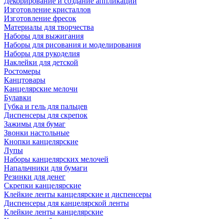
Декорирование и создание аппликаций
Изготовление кристаллов
Изготовление фресок
Материалы для творчества
Наборы для выжигания
Наборы для рисования и моделирования
Наборы для рукоделия
Наклейки для детской
Ростомеры
Канцтовары
Канцелярские мелочи
Булавки
Губка и гель для пальцев
Диспенсеры для скрепок
Зажимы для бумаг
Звонки настольные
Кнопки канцелярские
Лупы
Наборы канцелярских мелочей
Напальчники для бумаги
Резинки для денег
Скрепки канцелярские
Клейкие ленты канцелярские и диспенсеры
Диспенсеры для канцелярской ленты
Клейкие ленты канцелярские