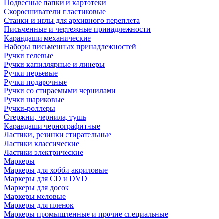
Подвесные папки и картотеки
Скоросшиватели пластиковые
Станки и иглы для архивного переплета
Письменные и чертежные принадлежности
Карандаши механические
Наборы письменных принадлежностей
Ручки гелевые
Ручки капиллярные и линеры
Ручки перьевые
Ручки подарочные
Ручки со стираемыми чернилами
Ручки шариковые
Ручки-роллеры
Стержни, чернила, тушь
Карандаши чернографитные
Ластики, резинки стирательные
Ластики классические
Ластики электрические
Маркеры
Маркеры для хобби акриловые
Маркеры для CD и DVD
Маркеры для досок
Маркеры меловые
Маркеры для пленок
Маркеры промышленные и прочие специальные