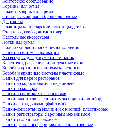
Конторское оборудование
Корзины для бумаг
Ножи и коврики для резки
Степлеры мощные и брошюровочные
Дыроколы
Ножницы канцелярские, ножницы детские
Степлеры, скобы, антистеплеры
Настольные аксессуары
Лотки для бумаг
Подставки настольные без наполнения
Папки и системы архивации
Аксессуары для документов и папок
Картотеки, разделители, индексные окна
Короба и архивные системы картонные
Короба и архивные системы пластиковые
Папки для кафе и ресторанов
Папки и скоросшиватели картонные
Папки на кольцах
Папки на резинках пластиковые
Папки пластиковые с прижимом и доски-клипборды
Папки с вкладышами (файлами)
Папки-конверты на молнии и с кнопкой пластиковые
Папки-регистраторы с арочным механизмом
Папки-уголки пластиковые
Папки-файлы перфорированные пластиковые