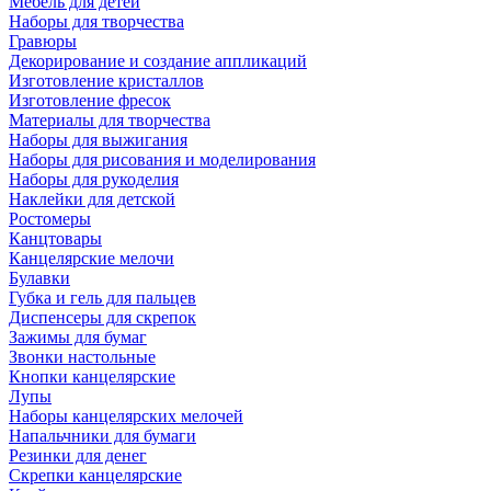
Мебель для детей
Наборы для творчества
Гравюры
Декорирование и создание аппликаций
Изготовление кристаллов
Изготовление фресок
Материалы для творчества
Наборы для выжигания
Наборы для рисования и моделирования
Наборы для рукоделия
Наклейки для детской
Ростомеры
Канцтовары
Канцелярские мелочи
Булавки
Губка и гель для пальцев
Диспенсеры для скрепок
Зажимы для бумаг
Звонки настольные
Кнопки канцелярские
Лупы
Наборы канцелярских мелочей
Напальчники для бумаги
Резинки для денег
Скрепки канцелярские