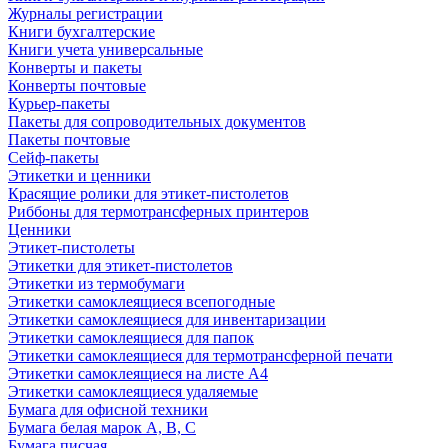
Журналы регистрации
Книги бухгалтерские
Книги учета универсальные
Конверты и пакеты
Конверты почтовые
Курьер-пакеты
Пакеты для сопроводительных документов
Пакеты почтовые
Сейф-пакеты
Этикетки и ценники
Красящие ролики для этикет-пистолетов
Риббоны для термотрансферных принтеров
Ценники
Этикет-пистолеты
Этикетки для этикет-пистолетов
Этикетки из термобумаги
Этикетки самоклеящиеся всепогодные
Этикетки самоклеящиеся для инвентаризации
Этикетки самоклеящиеся для папок
Этикетки самоклеящиеся для термотрансферной печати
Этикетки самоклеящиеся на листе А4
Этикетки самоклеящиеся удаляемые
Бумага для офисной техники
Бумага белая марок А, В, С
Бумага писчая