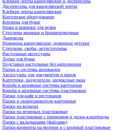
Клейкие ленты канцелярские и диспенсеры
Диспенсеры для канцелярской ленты
Клейкие ленты канцелярские
Конторское оборудование
Корзины для бумаг
Ножи и коврики для резки
Степлеры мощные и брошюровочные
Дыроколы
Ножницы канцелярские, ножницы детские
Степлеры, скобы, антистеплеры
Настольные аксессуары
Лотки для бумаг
Подставки настольные без наполнения
Папки и системы архивации
Аксессуары для документов и папок
Картотеки, разделители, индексные окна
Короба и архивные системы картонные
Короба и архивные системы пластиковые
Папки для кафе и ресторанов
Папки и скоросшиватели картонные
Папки на кольцах
Папки на резинках пластиковые
Папки пластиковые с прижимом и доски-клипборды
Папки с вкладышами (файлами)
Папки-конверты на молнии и с кнопкой пластиковые