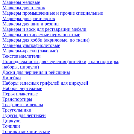
Маркеры меловые
Маркеры для пленок
Маркеры промышленные и прочие специальные
Маркеры для флипчартов
Маркеры для шин и резины
Маркеры и воск для реставрации мебели
Маркеры нестираемые перманентные
Маркеры для хобби (акриловые, по ткани)
Маркеры ультрафиолетовые
Маркеры-краски (лаковые)
Текстовыделители
Принадлежности для черчения (линейки, транспортиры,
наборы, циркули)
Доски для черчения и рейсшины
Линейки
Наборы запасных грифелей для циркулей
Наборы чертежные
Перья плакатные
Транспортиры
Трафареты и лекала
Треугольники
Тубусы для чертежей
Циркули
Точилки
Точилки механические