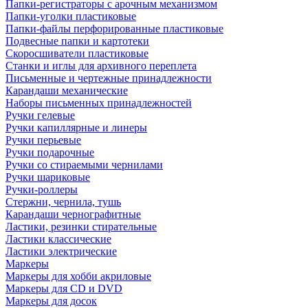
Папки-регистраторы с арочным механизмом
Папки-уголки пластиковые
Папки-файлы перфорированные пластиковые
Подвесные папки и картотеки
Скоросшиватели пластиковые
Станки и иглы для архивного переплета
Письменные и чертежные принадлежности
Карандаши механические
Наборы письменных принадлежностей
Ручки гелевые
Ручки капиллярные и линеры
Ручки перьевые
Ручки подарочные
Ручки со стираемыми чернилами
Ручки шариковые
Ручки-роллеры
Стержни, чернила, тушь
Карандаши чернографитные
Ластики, резинки стирательные
Ластики классические
Ластики электрические
Маркеры
Маркеры для хобби акриловые
Маркеры для CD и DVD
Маркеры для досок