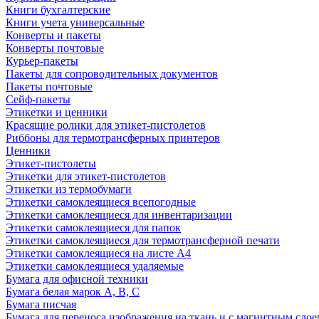
Книги бухгалтерские
Книги учета универсальные
Конверты и пакеты
Конверты почтовые
Курьер-пакеты
Пакеты для сопроводительных документов
Пакеты почтовые
Сейф-пакеты
Этикетки и ценники
Красящие ролики для этикет-пистолетов
Риббоны для термотрансферных принтеров
Ценники
Этикет-пистолеты
Этикетки для этикет-пистолетов
Этикетки из термобумаги
Этикетки самоклеящиеся всепогодные
Этикетки самоклеящиеся для инвентаризации
Этикетки самоклеящиеся для папок
Этикетки самоклеящиеся для термотрансферной печати
Этикетки самоклеящиеся на листе А4
Этикетки самоклеящиеся удаляемые
Бумага для офисной техники
Бумага белая марок А, В, С
Бумага писчая
Бумага для переноса изображения на ткань и с магнитным слое