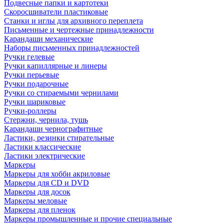
Подвесные папки и картотеки
Скоросшиватели пластиковые
Станки и иглы для архивного переплета
Письменные и чертежные принадлежности
Карандаши механические
Наборы письменных принадлежностей
Ручки гелевые
Ручки капиллярные и линеры
Ручки перьевые
Ручки подарочные
Ручки со стираемыми чернилами
Ручки шариковые
Ручки-роллеры
Стержни, чернила, тушь
Карандаши чернографитные
Ластики, резинки стирательные
Ластики классические
Ластики электрические
Маркеры
Маркеры для хобби акриловые
Маркеры для CD и DVD
Маркеры для досок
Маркеры меловые
Маркеры для пленок
Маркеры промышленные и прочие специальные