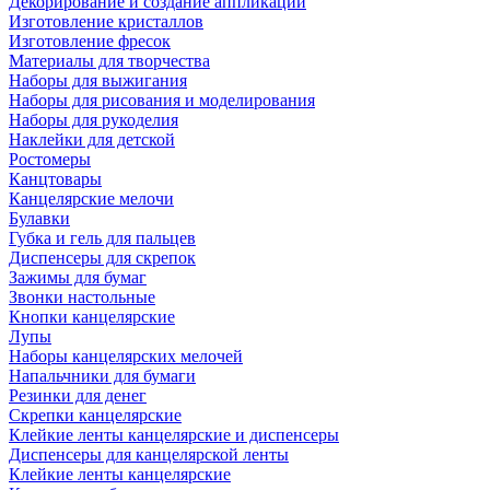
Декорирование и создание аппликаций
Изготовление кристаллов
Изготовление фресок
Материалы для творчества
Наборы для выжигания
Наборы для рисования и моделирования
Наборы для рукоделия
Наклейки для детской
Ростомеры
Канцтовары
Канцелярские мелочи
Булавки
Губка и гель для пальцев
Диспенсеры для скрепок
Зажимы для бумаг
Звонки настольные
Кнопки канцелярские
Лупы
Наборы канцелярских мелочей
Напальчники для бумаги
Резинки для денег
Скрепки канцелярские
Клейкие ленты канцелярские и диспенсеры
Диспенсеры для канцелярской ленты
Клейкие ленты канцелярские