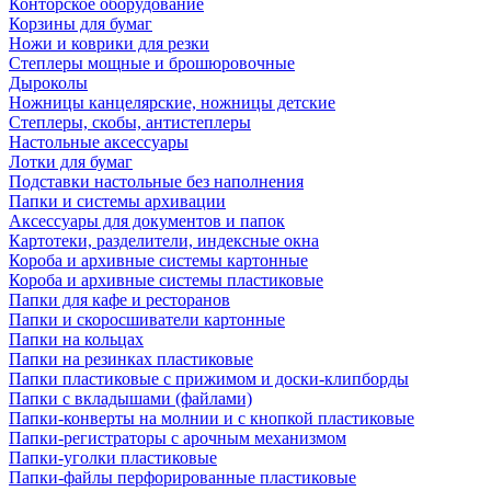
Конторское оборудование
Корзины для бумаг
Ножи и коврики для резки
Степлеры мощные и брошюровочные
Дыроколы
Ножницы канцелярские, ножницы детские
Степлеры, скобы, антистеплеры
Настольные аксессуары
Лотки для бумаг
Подставки настольные без наполнения
Папки и системы архивации
Аксессуары для документов и папок
Картотеки, разделители, индексные окна
Короба и архивные системы картонные
Короба и архивные системы пластиковые
Папки для кафе и ресторанов
Папки и скоросшиватели картонные
Папки на кольцах
Папки на резинках пластиковые
Папки пластиковые с прижимом и доски-клипборды
Папки с вкладышами (файлами)
Папки-конверты на молнии и с кнопкой пластиковые
Папки-регистраторы с арочным механизмом
Папки-уголки пластиковые
Папки-файлы перфорированные пластиковые