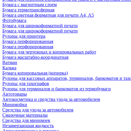
Бумага с магнитным слоем
Бумага термотрансферная
Бумага цветная форматная для печати А4, А5
Фотобумага
Бумага для широкоформатной печати
Бумага для широкоформатной печати
Рулоны для принтера
Бумага перфорированная
Бумага перфорированная
Бумага для чертежных и копировальных работ
Бумага масштабно-координатная
Ватман
Калька
Бумага копировальная (копирка)
Рулоны для кассовых аппаратов, терминалов, банкоматов и тах
Рулоны для тахографов
Рулоны для терминалов и банкоматов из термобумаги
Автотовары
Автокосметика и средства ухода за автомобилем
Минимойки
Средства для ухода за автомобилем
Смазочные материалы
Средства для минимоек
Незамерзающая жидкость
Автоэлектроника и техника