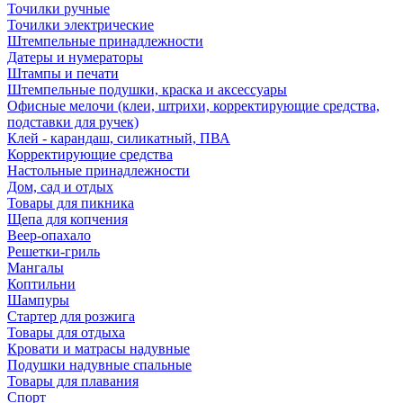
Точилки ручные
Точилки электрические
Штемпельные принадлежности
Датеры и нумераторы
Штампы и печати
Штемпельные подушки, краска и аксессуары
Офисные мелочи (клеи, штрихи, корректирующие средства,
подставки для ручек)
Клей - карандаш, силикатный, ПВА
Корректирующие средства
Настольные принадлежности
Дом, сад и отдых
Товары для пикника
Щепа для копчения
Веер-опахало
Решетки-гриль
Мангалы
Коптильни
Шампуры
Стартер для розжига
Товары для отдыха
Кровати и матрасы надувные
Подушки надувные спальные
Товары для плавания
Спорт