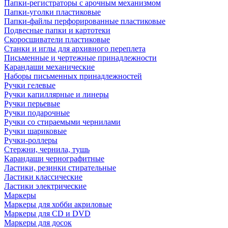
Папки-регистраторы с арочным механизмом
Папки-уголки пластиковые
Папки-файлы перфорированные пластиковые
Подвесные папки и картотеки
Скоросшиватели пластиковые
Станки и иглы для архивного переплета
Письменные и чертежные принадлежности
Карандаши механические
Наборы письменных принадлежностей
Ручки гелевые
Ручки капиллярные и линеры
Ручки перьевые
Ручки подарочные
Ручки со стираемыми чернилами
Ручки шариковые
Ручки-роллеры
Стержни, чернила, тушь
Карандаши чернографитные
Ластики, резинки стирательные
Ластики классические
Ластики электрические
Маркеры
Маркеры для хобби акриловые
Маркеры для CD и DVD
Маркеры для досок