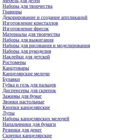
Мебель для детей
Наборы для творчества
Гравюры
Декорирование и создание аппликаций
Изготовление кристаллов
Изготовление фресок
Материалы для творчества
Наборы для выжигания
Наборы для рисования и моделирования
Наборы для рукоделия
Наклейки для детской
Ростомеры
Канцтовары
Канцелярские мелочи
Булавки
Губка и гель для пальцев
Диспенсеры для скрепок
Зажимы для бумаг
Звонки настольные
Кнопки канцелярские
Лупы
Наборы канцелярских мелочей
Напальчники для бумаги
Резинки для денег
Скрепки канцелярские