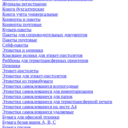
Журналы регистрации
Книги бухгалтерские
Книги учета универсальные
Конверты и пакеты
Конверты почтовые
Курьер-пакеты
Пакеты для сопроводительных документов
Пакеты почтовые
Сейф-пакеты
Этикетки и ценники
Красящие ролики для этикет-пистолетов
Риббоны для термотрансферных принтеров
Ценники
Этикет-пистолеты
Этикетки для этикет-пистолетов
Этикетки из термобумаги
Этикетки самоклеящиеся всепогодные
Этикетки самоклеящиеся для инвентаризации
Этикетки самоклеящиеся для папок
Этикетки самоклеящиеся для термотрансферной печати
Этикетки самоклеящиеся на листе А4
Этикетки самоклеящиеся удаляемые
Бумага для офисной техники
Бумага белая марок А, В, С
Бумага писчая