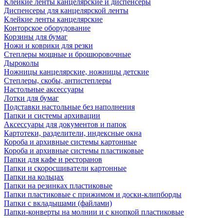
Клейкие ленты канцелярские и диспенсеры
Диспенсеры для канцелярской ленты
Клейкие ленты канцелярские
Конторское оборудование
Корзины для бумаг
Ножи и коврики для резки
Степлеры мощные и брошюровочные
Дыроколы
Ножницы канцелярские, ножницы детские
Степлеры, скобы, антистеплеры
Настольные аксессуары
Лотки для бумаг
Подставки настольные без наполнения
Папки и системы архивации
Аксессуары для документов и папок
Картотеки, разделители, индексные окна
Короба и архивные системы картонные
Короба и архивные системы пластиковые
Папки для кафе и ресторанов
Папки и скоросшиватели картонные
Папки на кольцах
Папки на резинках пластиковые
Папки пластиковые с прижимом и доски-клипборды
Папки с вкладышами (файлами)
Папки-конверты на молнии и с кнопкой пластиковые